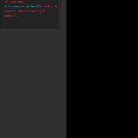
ein gesamtes
Abkürzungsverzeichnis
! Es wird noch
erweitert. Aber der Anfang ist
gemacht!