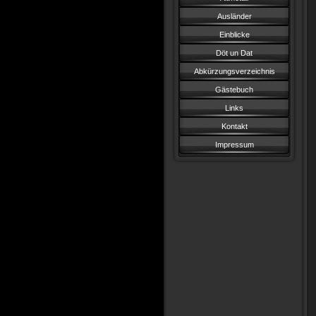
Ausländer
Einblicke
Döt un Dat
Abkürzungsverzeichnis
Gästebuch
Links
Kontakt
Impressum