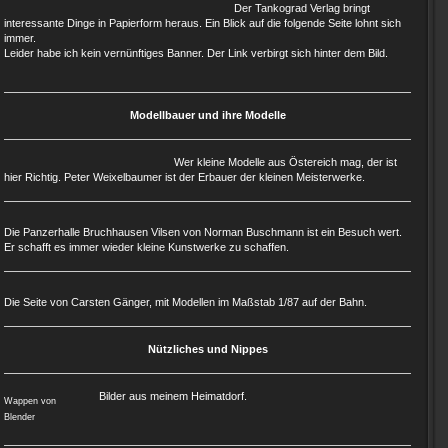
Der Tankograd Verlag bringt
interessante Dinge in Papierform heraus. Ein Blick auf die folgende Seite lohnt sich
immer.
Leider habe ich kein vernünftiges Banner. Der Link verbirgt sich hinter dem Bild.
Modellbauer und ihre Modelle
Wer kleine Modelle aus Östereich mag, der ist
hier Richtig. Peter Weixelbaumer ist der Erbauer der kleinen Meisterwerke.
Die Panzerhalle Bruchhausen Vilsen von Norman Buschmann ist ein Besuch wert.
Er schafft es immer wieder kleine Kunstwerke zu schaffen.
Die Seite von Carsten Gänger, mit Modellen im Maßstab 1/87 auf der Bahn.
Nützliches und Nippes
Bilder aus meinem Heimatdorf.
Wappen von
Blender