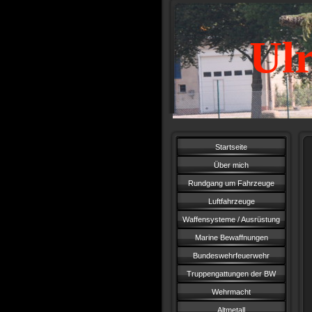
Ulr
Startseite
Über mich
Rundgang um Fahrzeuge
Luftfahrzeuge
Waffensysteme / Ausrüstung
Marine Bewaffnungen
Bundeswehrfeuerwehr
Truppengattungen der BW
Wehrmacht
Altmetall