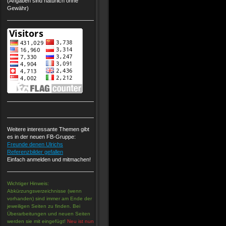
(Angaben sind natürlich ohne
Gewähr)
Weitere interessante Themen gibt
es in der neuen FB-Gruppe:
Freunde denen Ulrichs
Referenzbilder gefallen
Einfach anmelden und mitmachen!
Wichtiger Hinweis:
Abkürzungsverzeichnisse (wenn
vorhanden) sind immer am Ende der
jeweiligen Seiten zu finden. Bei
Überarbeitungen und neuen Seiten
werden sie mit eingefügt!
Neu ist nun