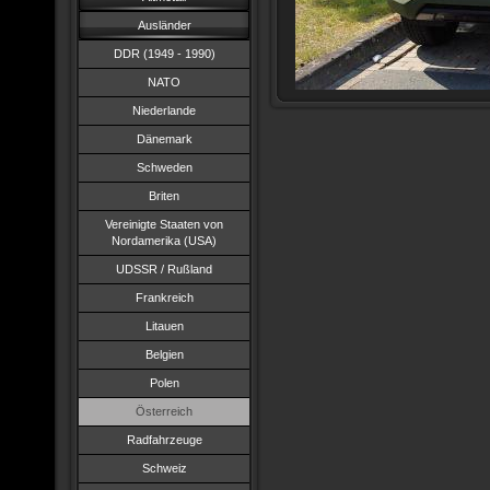
Ausländer
DDR (1949 - 1990)
NATO
Niederlande
Dänemark
Schweden
Briten
Vereinigte Staaten von
Nordamerika (USA)
UDSSR / Rußland
Frankreich
Litauen
Belgien
Polen
Österreich
Radfahrzeuge
Schweiz