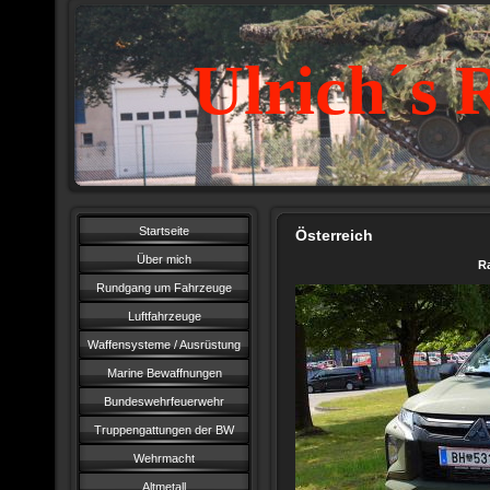
Ulrich´s 
Startseite
Österreich
Über mich
R
Rundgang um Fahrzeuge
Luftfahrzeuge
Waffensysteme / Ausrüstung
Marine Bewaffnungen
Bundeswehrfeuerwehr
Truppengattungen der BW
Wehrmacht
Altmetall