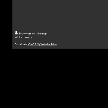
Druckversion
|
Sitemap
© Ulrich Wrede
Erstellt mit
IONOS MyWebsite Privat
.