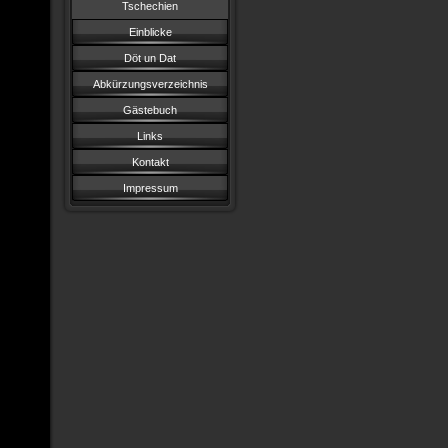
Tschechien
Einblicke
Döt un Dat
Abkürzungsverzeichnis
Gästebuch
Links
Kontakt
Impressum