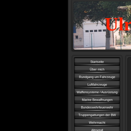
Ulr
Startseite
Über mich
Rundgang um Fahrzeuge
Luftfahrzeuge
Waffensysteme / Ausrüstung
Marine Bewaffnungen
Bundeswehrfeuerwehr
Truppengattungen der BW
Wehrmacht
Altmetall