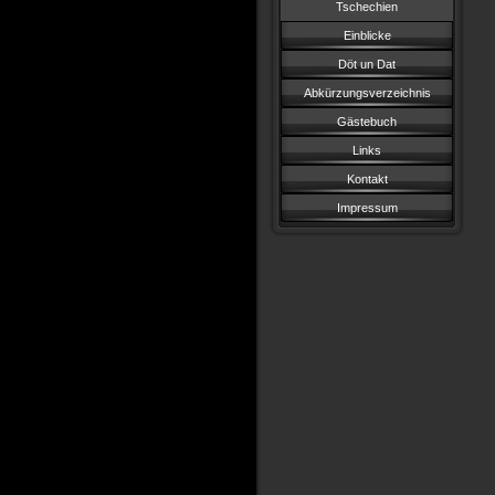
Tschechien
Einblicke
Döt un Dat
Abkürzungsverzeichnis
Gästebuch
Links
Kontakt
Impressum