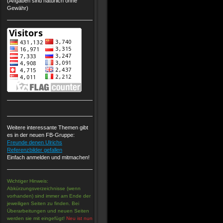
(Angaben sind natürlich ohne
Gewähr)
Weitere interessante Themen gibt
es in der neuen FB-Gruppe:
Freunde denen Ulrichs
Referenzbilder gefallen
Einfach anmelden und mitmachen!
Wichtiger Hinweis:
Abkürzungsverzeichnisse (wenn
vorhanden) sind immer am Ende der
jeweiligen Seiten zu finden. Bei
Überarbeitungen und neuen Seiten
werden sie mit eingefügt!
Neu ist nun