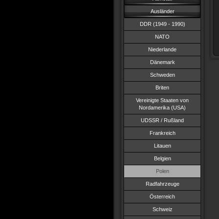
Ausländer
DDR (1949 - 1990)
NATO
Niederlande
Dänemark
Schweden
Briten
Vereinigte Staaten von
Nordamerika (USA)
UDSSR / Rußland
Frankreich
Litauen
Belgien
Polen
Radfahrzeuge
Österreich
Schweiz