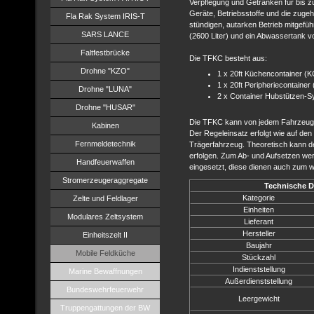
Verpflegung und Getränken für bis z
Geräte, Betriebsstoffe und die zugeh
Fla Rak System IRIS-T
stündigen, autarken Betrieb mitgefü
SARS LANCE
(2600 Liter) und ein Abwassertank 
Faltfestbrücke
Die TFKC besteht aus:
Drohne "KZO"
1 x 20ft Küchencontainer (
1 x 20ft Peripheriecontainer
Drohne "LUNA"
2 x Container Hubstützen-
Drohne "HUSAR"
Die TFKC kann von jedem Fahrzeug m
Kabinen
Der Regeleinsatz erfolgt wie auf de
Fernmeldetechnik
Trägerfahrzeug. Theoretisch kann d
erfolgen. Zum Ab- und Aufsetzen w
Handfeuerwaffen
eingesetzt, diese dienen auch zum w
Stromerzeugeraggregate
Technische D
Kategorie
Zelte und Feldlager
Einheiten
Modulares Zeltsystem
Lieferant
Hersteller
Einheitszelt II
Baujahr
Mobile Feldküche
Stückzahl
Indienststellung
Marine Bewaffnungen
Außerdienststellung
Bundeswehrfeuerwehr
Leergewicht
Truppengattungen der BW