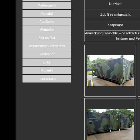
Nutzlast
Wehrmacht
Altmetall
Zul. Gesamtgewicht
Ausländer
Stapellast
Einblicke
Anmerkung Gewichte = gesetzlich zul
Döt un Dat
Irrtümer und Fe
Abkürzungsverzeichnis
Gästebuch
Links
Kontakt
Impressum