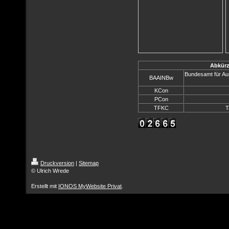
Abkürz
Bundesamt für Au
BAAINBw
KCon
PCon
TFKC
T
Druckversion
|
Sitemap
© Ulrich Wrede
Erstellt mit
IONOS MyWebsite Privat
.