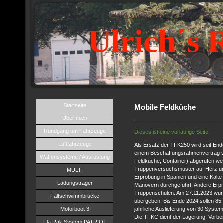
Ulrich´s 
Startseite
Mobile Feldküche
Über mich
Rundgang um Fahrzeuge
Dieses ist eine vorläufige Seite.
Luftfahrzeuge
Als Ersatz der TFK250 wird seit End
einem Beschaffungsrahmenvertrag v
Waffensysteme / Ausrüstung
Feldküche, Container) abgerufen wer
Truppenversuchsmuster auf Herz und
MULTI
Erprobung in Spanien und eine Käl
Ladungsträger
Manövern durchgeführt. Andere Erpr
Truppenschulen. Am 27.11.2023 wu
Faltschwimmbrücke
übergeben. Bis Ende 2024 sollen 85 
Motorboot 3
jährliche Auslieferung von 30 System
Die TFKC dient der Lagerung, Vorbe
Fla Rak System PATRIOT