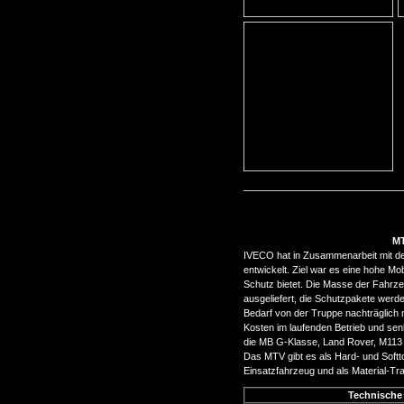
MT
IVECO hat in Zusammenarbeit mit de
entwickelt. Ziel war es eine hohe Mobi
Schutz bietet. Die Masse der Fahrz
ausgeliefert, die Schutzpakete werd
Bedarf von der Truppe nachträglich 
Kosten im laufenden Betrieb und sen
die MB G-Klasse, Land Rover, M113
Das MTV gibt es als Hard- und Softt
Einsatzfahrzeug und als Material-Tra
Technische