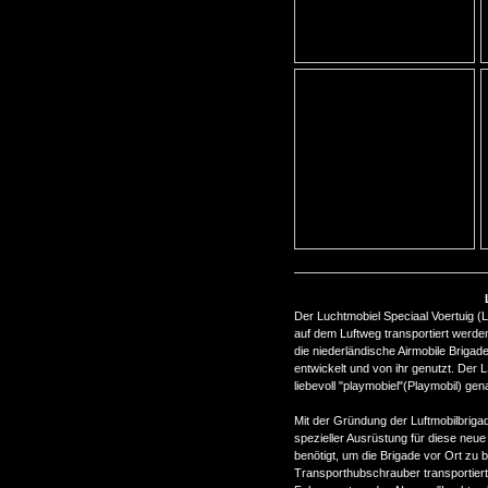
Der Luchtmobiel Speciaal Voertuig (L
auf dem Luftweg transportiert werden
die niederländische Airmobile Brigad
entwickelt und von ihr genutzt. Der
liebevoll "playmobiel"(Playmobil) gen
Mit der Gründung der Luftmobilbriga
spezieller Ausrüstung für diese neue
benötigt, um die Brigade vor Ort zu 
Transporthubschrauber transportiert