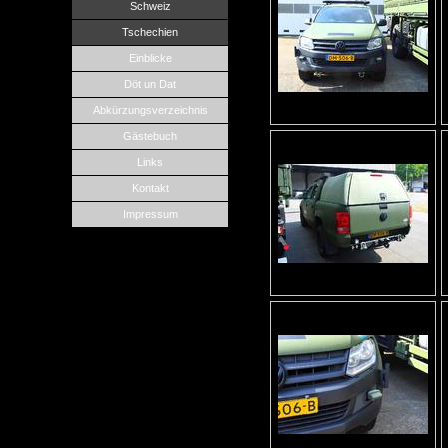
Schweiz
Tschechien
Einblicke
Döt un Dat
Abkürzungsverzeichnis
Gästebuch
Links
Kontakt
Impressum