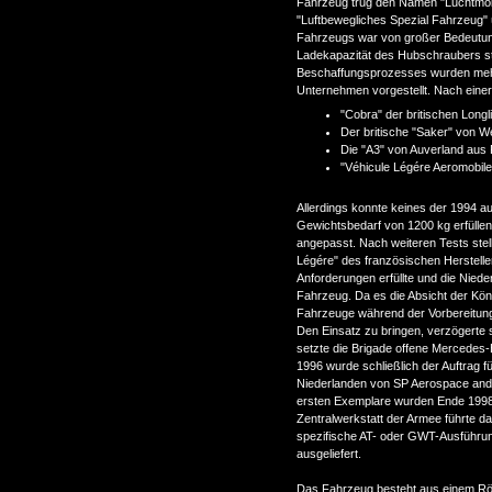
Fahrzeug trug den Namen "Luchtmobie
"Luftbewegliches Spezial Fahrzeug"
Fahrzeugs war von großer Bedeutung
Ladekapazität des Hubschraubers s
Beschaffungsprozesses wurden mehr
Unternehmen vorgestellt. Nach einer
"Cobra" der britischen Longl
Der britische "Saker" von 
Die "A3" von Auverland aus 
"Véhicule Légére Aeromobile
Allerdings konnte keines der 1994 a
Gewichtsbedarf von 1200 kg erfüllen
angepasst. Nach weiteren Tests stel
Légére" des französischen Herstelle
Anforderungen erfüllte und die Niede
Fahrzeug. Da es die Absicht der Kön
Fahrzeuge während der Vorbereitung
Den Einsatz zu bringen, verzögerte 
setzte die Brigade offene Mercede
1996 wurde schließlich der Auftrag f
Niederlanden von SP Aerospace and V
ersten Exemplare wurden Ende 1998 
Zentralwerkstatt der Armee führte d
spezifische AT- oder GWT-Ausführun
ausgeliefert.
Das Fahrzeug besteht aus einem Röh