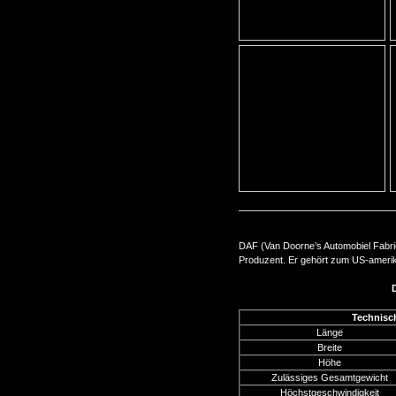
DAF (Van Doorne’s Automobiel Fabrie
Produzent. Er gehört zum US-ameri
Technisc
Länge
Breite
Höhe
Zulässiges Gesamtgewicht
Höchstgeschwindigkeit