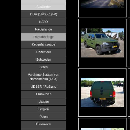
Ausländer
DDR (1949 - 1990)
NATO
Niederlande
Radfahrzeuge
Kettenfahrzeuge
Dänemark
Schweden
Briten
Vereinigte Staaten von
Nordamerika (USA)
UDSSR / Rußland
Frankreich
Litauen
Belgien
Polen
Österreich