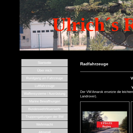
Ulrich´s 
Startseite
Radfahrzeuge
Über mich
Rundgang um Fahrzeuge
V
Luftfahrzeuge
Der VW Amarok ersetzte die leichte
Waffensysteme / Ausrüstung
Landrover).
Marine Bewaffnungen
Bundeswehrfeuerwehr
Truppengattungen der BW
Wehrmacht
Altmetall