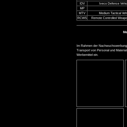
IDV
Iveco Defence Vehic
MP
MTV
Medium Tactical Veh
RCWS
Remote Controlled Weapo
Me
Im Rahmen der Nachwuchswerbung s
Transport von Personal und Materia
Werbemittel ein.