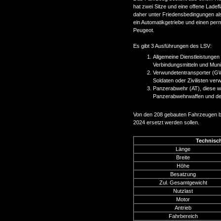
hat zwei Sitze und eine offene Ladef
daher unter Friedensbedingungen al
ein Automatikgetriebe und einen per
Peugeot.
Es gibt 3 Ausführungen des LSV:
Allgemeine Dienstleistungen 
Verbindungsmitteln und Mun
Verwundetentransporter (GW
Soldaten oder Zivilisten ve
Panzerabwehr (AT), diese w
Panzerabwehrwaffen und der
Von den 208 gebauten Fahrzeugen be
2024 ersetzt werden sollen.
Technisc
Länge
Breite
Höhe
Besatzung
Zul. Gesamtgewicht
Nutzlast
Motor
Antrieb
Fahrbereich