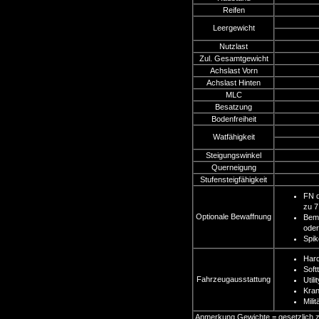
Reifen
Leergewicht
Nutzlast
Zul. Gesamtgewicht
Achslast Vorn
Achslast Hinten
MLC
Besatzung
Bodenfreiheit
Watfähigkeit
Steigungswinkel
Querneigung
Stufensteigfähigkeit
FN d
zu 
Optionale Bewaffnung
Bema
ode
Spi
Har
Soft
Fahrzeugausstattung
Utili
Kra
Milit
Anmerkung Gewichte = gesetzlich zu