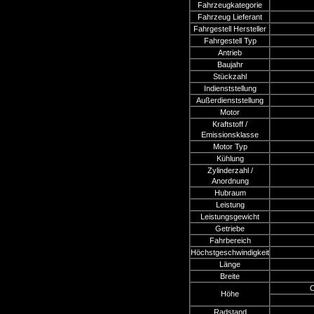
Fahrzeugkategorie
Fahrzeug Lieferant
Fahrgestell Hersteller
Fahrgestell Typ
Antrieb
Baujahr
Stückzahl
Indienststellung
Außerdienststellung
Motor
Kraftstoff /
Emissionsklasse
Motor Typ
Kühlung
Zylinderzahl /
Anordnung
Hubraum
Leistung
Leistungsgewicht
Getriebe
Fahrbereich
Höchstgeschwindigkeit
Länge
Breite
O
Höhe
Radstand