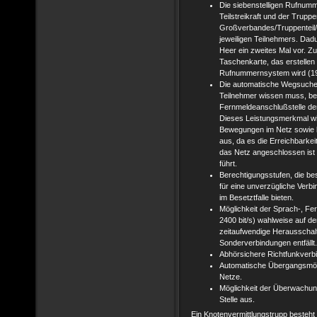
Die siebenstelligen Rufnumm
Teilstreikraft und der Trup
Großverbandes/Truppenteil/E
jeweiligen Teilnehmers. D
Heer ein zweites Mal vor. Z
Taschenkarte, das erstellen
Rufnummernsystem wird (197
Die automatische Wegsuche 
Teilnehmer wissen muss, bei
Fernmeldeanschlußstelle de
Dieses Leistungsmerkmal wir
Bewegungen im Netz sowie be
aus, da es die Erreichbarkeit
das Netz angeschlossen ist
führt.
Berechtigungsstufen, die be
für eine unverzügliche Ver
im Besetztfalle bieten.
Möglichkeit der Sprach-, Fer
2400 bit/s) wahlweise auf de
zeitaufwendige Herausschal
Sonderverbindungen entfällt.
Abhörsichere Richtfunkverb
Automatische Übergangsmögl
Netze.
Möglichkeit der Überwachu
Stelle aus.
Ein Knotenvermittlungstrupp besteht