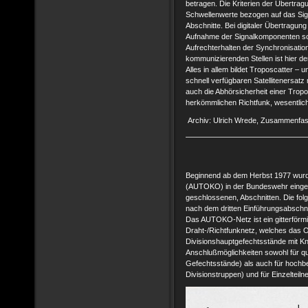
betragen. Die Kriterien der Übertragu
Schwellenwerte bezogen auf das Sign
Abschnitte. Bei digitaler Übertragun
Aufnahme der Signalkomponenten sowi
Aufrechterhalten der Synchronisatio
kommunizierenden Stellen ist hier der
Alles in allem bildet Troposcatter – 
schnell verfügbaren Satellitenersatz 
auch die Abhörsicherheit einer Trop
herkömmlichen Richtfunk, wesentlich
Archiv: Ulrich Wrede, Zusammenfas
Beginnend ab dem Herbst 1977 wurd
(AUTOKO) in der Bundeswehr eingeführ
geschlossenen, Abschnitten. Die fol
nach dem dritten Einführungsabschni
Das AUTOKO-Netz ist ein gitterför
Draht-/Richtfunknetz, welches das O
Divisionshauptgefechtsstände mit Kno
Anschlußmöglichkeiten sowohl für qu
Gefechtsstände) als auch für hochbe
Divisionstruppen) und für Einzelteil