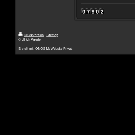
Druckversion
|
Sitemap
© Ulrich Wrede
Erstellt mit
IONOS MyWebsite Privat
.