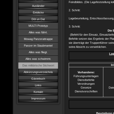
Feindbildes. (Die Lagefeststellung l
Ausländer
2. Schritt:
Einblicke
Lagebeurteilung, Entschlussfassung
Döt un Dat
MULTI Prototyp
3. Schritt:
Die 
Alles was fährt.
(Befehl für den Einsatz, Einsatzbefe
Befehle setzen das Ergebnis der P
Mowag Panzerattrappe
sie überträgt der Truppenführer sei
Panzer im Staubmantel
seine Absicht zu verwirklichen.
Alles was fliegt.
Lag
Alles was schwimmt.
In
Das militärische Stichwort
Abkürzungsverzeichnis
Vorhandene:
Führungsunterlagen
Gästebuch
Dienstbefehle
Verordnungen
Links
Gesetze
Date
Dienstvorschriften
Kontakt
Impressum
Beurteilung 