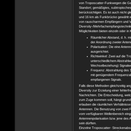
von Troposcatter-Funkwegen die Geg
Standort; gemäßigtes, subtropisches
berücksichtigen. Es ist auch nicht g
und 16 km als Funkbrücke gewählt 
von rauscharmen Empfängern und Ve
Diversity-/Mehrfachempfangstechni
Möglichkeiten bieten einzeln oder in
Räumlicher Abstand, d. h. 
der Anordnung zweier Anten
Polarisation: Die eine Anten
ausgerichtet.
Richtwinkel: Zwei auf die Tr
unterschiedlichem Abstrahlwi
Wechselbeziehung) Signalw
Frequenz: Abstrahlung des S
mit genügendem Frequenzabs
empfangenen Signals.
Falls diese Methoden gleichzeitig a
Diversity zur Erzielung einer fehler
Nachrichten. Die Entscheidung, welc
zum Zuge kommen soll, hängt grundsä
erlauben die räumlichen Verhältnisse
Antennen. Die Benutzung von zwei 
vom verfügbaren Wellenbereich eing
Antennenpolarisation bzw. jene des 
sein dürften.
Einzelne Troposcatter- Streckenabsc