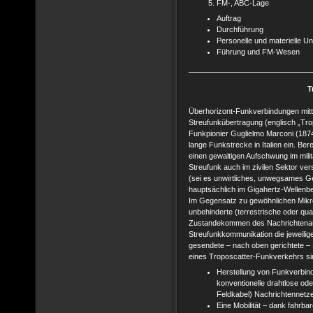
FM-, ABC-Lage
Auftrag
Durchführung
Personelle und materielle U
Führung und FM-Wesen
T
Überhorizont-Funkverbindungen mitt
Streufunkübertragung (englisch „Tro
Funkpionier Guglielmo Marconi (1874 
lange Funkstrecke in Italien ein. Ber
einen gewaltigen Aufschwung im milit
Streufunk auch im zivilen Sektor ver
(sei es unwirtliches, unwegsames 
hauptsächlich im Gigahertz-Wellenber
Im Gegensatz zu gewöhnlichen Mikro
unbehinderte (terrestrische oder qua
Zustandekommen des Nachrichtenaus
Streufunkkommunikation die jeweilige
gesendete – nach oben gerichtete – 
eines Troposcatter-Funkverkehrs si
Herstellung von Funkverbind
konventionelle drahtlose od
Feldkabel) Nachrichtennetz
Eine Mobilität – dank fahrba