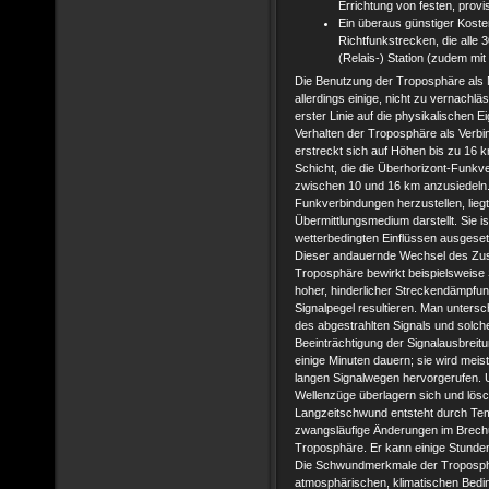
Errichtung von festen, prov
Ein überaus günstiger Kosten
Richtfunkstrecken, die alle 
(Relais-) Station (zudem mi
Die Benutzung der Troposphäre als M
allerdings einige, nicht zu vernachlä
erster Linie auf die physikalischen 
Verhalten der Troposphäre als Ver
erstreckt sich auf Höhen bis zu 16 k
Schicht, die die Überhorizont-Funkve
zwischen 10 und 16 km anzusiedeln. D
Funkverbindungen herzustellen, lieg
Übermittlungsmedium darstellt. Sie 
wetterbedingten Einflüssen ausgeset
Dieser andauernde Wechsel des Zusta
Troposphäre bewirkt beispielsweise
hoher, hinderlicher Streckendämpfu
Signalpegel resultieren. Man unter
des abgestrahlten Signals und solche
Beeinträchtigung der Signalausbrei
einige Minuten dauern; sie wird mei
langen Signalwegen hervorgerufen. U
Wellenzüge überlagern sich und lösc
Langzeitschwund entsteht durch Te
zwangsläufige Änderungen im Brechu
Troposphäre. Er kann einige Stunde
Die Schwundmerkmale der Troposphä
atmosphärischen, klimatischen Bedi