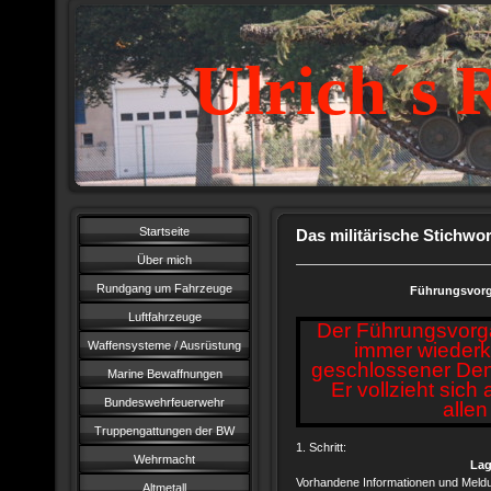
Ulrich´s 
Startseite
Das militärische Stichwor
Über mich
Rundgang um Fahrzeuge
Führungsvorg
Luftfahrzeuge
Der Führungsvorgan
Waffensysteme / Ausrüstung
immer wiederk
geschlossener Den
Marine Bewaffnungen
Er vollzieht sich
Bundeswehrfeuerwehr
allen
Truppengattungen der BW
1. Schritt:
Wehrmacht
Lag
Vorhandene Informationen und Meldu
Altmetall