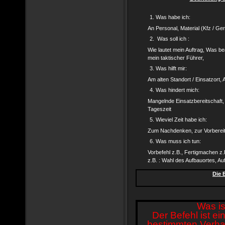
Was habe ich:
An Personal, Material (Kfz / Gerä
Was soll ich :
Wie lautet mein Auftrag, Was be
mein taktischer Führer,
Was hilft mir:
Am alten Standort / Einsatzort
Was hindert mich:
Mangelnde Einsatzbereitschaft, 
Tageszeit
Wieviel Zeit habe ich:
Zum Nachdenken, zur Vorbereit
Was muss ich tun:
Vorbefehl z.B., Fertigmachen 
z.B. : Wahl des Aufbauortes, A
Die 
Was is
Der Befehl ist e
bestimmten Verhalt