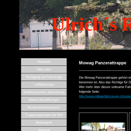
Ulrich´s 
Startseite
Mowag Panzerattrappe
Über mich
Rundgang um Fahrzeuge
Die Mowag Panzerattrappe gehört eige
benennen ist. Also das Richtige für D
Luftfahrzeuge
Wer mehr über dieses seltsame Fah
folgende Seite:
Waffensysteme / Ausrüstung
http://www.militaerfahrzeuge.ch/unt
Marine Bewaffnungen
Bundeswehrfeuerwehr
Truppengattungen der BW
Wehrmacht
Altmetall