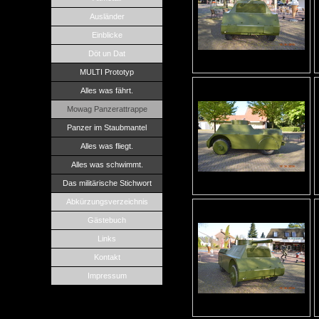
Ausländer
Einblicke
Döt un Dat
MULTI Prototyp
Alles was fährt.
Mowag Panzerattrappe
Panzer im Staubmantel
Alles was fliegt.
Alles was schwimmt.
Das militärische Stichwort
Abkürzungsverzeichnis
Gästebuch
Links
Kontakt
Impressum