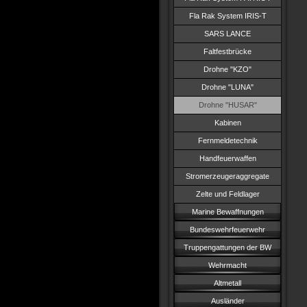
Fla Rak System IRIS-T
SARS LANCE
Faltfestbrücke
Drohne "KZO"
Drohne "LUNA"
Drohne "HUSAR"
Kabinen
Fernmeldetechnik
Handfeuerwaffen
Stromerzeugeraggregate
Zelte und Feldlager
Marine Bewaffnungen
Bundeswehrfeuerwehr
Truppengattungen der BW
Wehrmacht
Altmetall
Ausländer