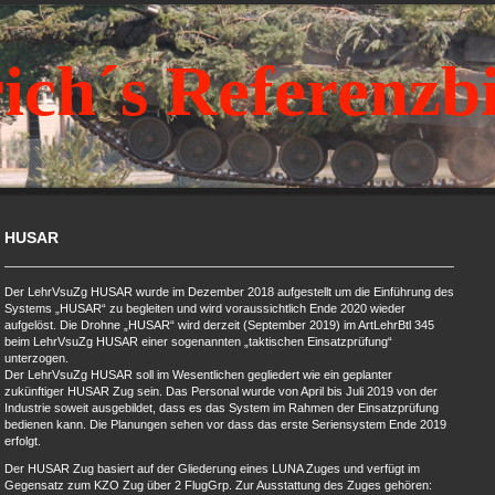
ich´s Referenzb
HUSAR
Der LehrVsuZg HUSAR wurde im Dezember 2018 aufgestellt um die Einführung des
Systems „HUSAR“ zu begleiten und wird voraussichtlich Ende 2020 wieder
aufgelöst. Die Drohne „HUSAR“ wird derzeit (September 2019) im ArtLehrBtl 345
beim LehrVsuZg HUSAR einer sogenannten „taktischen Einsatzprüfung“
unterzogen.
Der LehrVsuZg HUSAR soll im Wesentlichen gegliedert wie ein geplanter
zukünftiger HUSAR Zug sein. Das Personal wurde von April bis Juli 2019 von der
Industrie soweit ausgebildet, dass es das System im Rahmen der Einsatzprüfung
bedienen kann. Die Planungen sehen vor dass das erste Seriensystem Ende 2019
erfolgt.
Der HUSAR Zug basiert auf der Gliederung eines LUNA Zuges und verfügt im
Gegensatz zum KZO Zug über 2 FlugGrp. Zur Ausstattung des Zuges gehören: