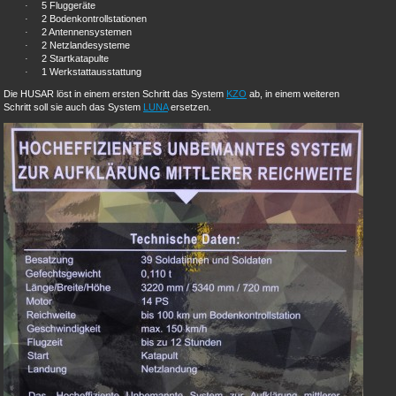
·
5 Fluggeräte
·
2 Bodenkontrollstationen
·
2 Antennensystemen
·
2 Netzlandesysteme
·
2 Startkatapulte
·
1 Werkstattausstattung
Die HUSAR löst in einem ersten Schritt das System
KZO
ab, in einem weiteren
Schritt soll sie auch das System
LUNA
ersetzen.