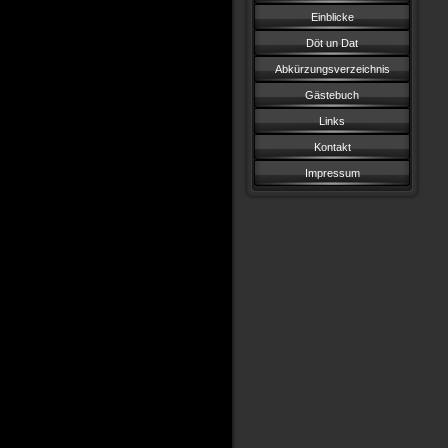
Einblicke
Döt un Dat
Abkürzungsverzeichnis
Gästebuch
Links
Kontakt
Impressum