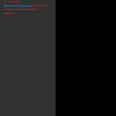
ein gesamtes
Abkürzungsverzeichnis
! Es wird noch
erweitert. Aber der Anfang ist
gemacht!