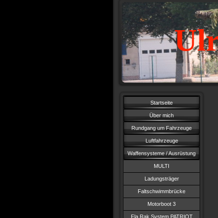
Ulr
Startseite
Über mich
Rundgang um Fahrzeuge
Luftfahrzeuge
Waffensysteme / Ausrüstung
MULTI
Ladungsträger
Faltschwimmbrücke
Motorboot 3
Fla Rak System PATRIOT