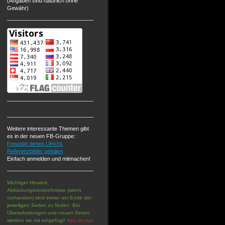
(Angaben sind natürlich ohne
Gewähr)
Weitere interessante Themen gibt
es in der neuen FB-Gruppe:
Freunde denen Ulrichs
Referenzbilder gefallen
Einfach anmelden und mitmachen!
Wichtiger Hinweis:
Abkürzungsverzeichnisse (wenn
vorhanden) sind immer am Ende der
jeweiligen Seiten zu finden. Bei
Überarbeitungen und neuen Seiten
werden sie mit eingefügt!
Neu ist nun