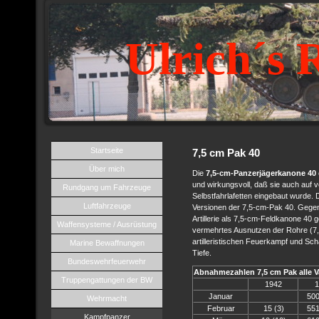
Ulrich´s 
Startseite
7,5 cm Pak 40
Über mich
Die
7,5-cm-Panzerjägerkanone 40
und wirkungsvoll, daß sie auch auf 
Rundgang um Fahrzeuge
Selbstfahrlafetten eingebaut wurde. 
Luftfahrzeuge
Versionen der 7,5-cm-Pak 40. Gegen
Artillerie als 7,5-cm-Feldkanone 40
Waffensysteme / Ausrüstung
vermehrtes Ausnutzen der Rohre (7,
artilleristischen Feuerkampf und Sc
Marine Bewaffnungen
Tiefe.
Bundeswehrfeuerwehr
Abnahmezahlen 7,5 cm Pak alle V
Truppengattungen der BW
1942
1
Januar
500
Wehrmacht
Februar
15 (3)
551
Kampfpanzer