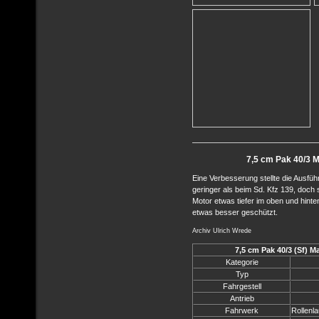
7,5 cm Pak 40/3 Ma
Eine Verbesserung stellte die Ausfü
geringer als beim Sd. Kfz 139, doch
Motor etwas tiefer im oben und hin
etwas besser geschützt.
Archiv Ulrich Wrede
7,5 cm Pak 40/3 (Sf) Ma
Kategorie
Typ
Fahrgestell
Antrieb
Fahrwerk
Rollenla