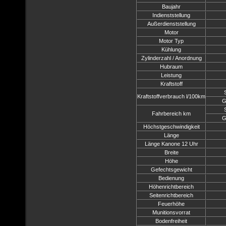
Baujahr
Indienststellung
Außerdienststellung
Motor
Motor Typ
Kühlung
Zylinderzahl / Anordnung
Hubraum
Leistung
Kraftstoff
Kraftstoffverbrauch l/100km
G
Fahrbereich km
G
Höchstgeschwindigkeit
Länge
Länge Kanone 12 Uhr
Breite
Höhe
Gefechtsgewicht
Bedienung
Höhenrichtbereich
Seitenrichtbereich
Feuerhöhe
Munitionsvorrat
Bodenfreiheit