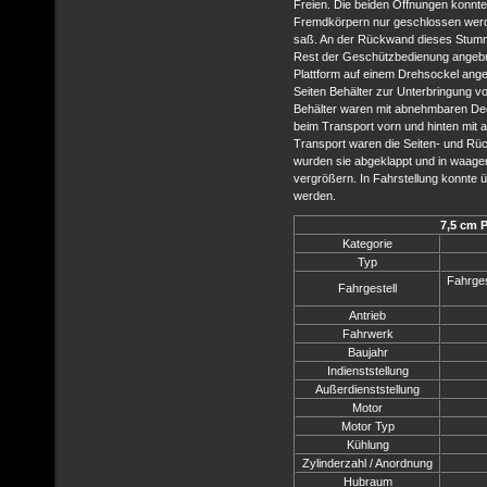
Freien. Die beiden Öffnungen konnt
Fremdkörpern nur geschlossen werde
saß. An der Rückwand dieses Stumme
Rest der Geschützbedienung angebra
Plattform auf einem Drehsockel ange
Seiten Behälter zur Unterbringung 
Behälter waren mit abnehmbaren De
beim Transport vorn und hinten mit 
Transport waren die Seiten- und R
wurden sie abgeklappt und in waagere
vergrößern. In Fahrstellung konnte ü
werden.
7,5 cm P
Kategorie
Typ
Fahrges
Fahrgestell
Antrieb
Fahrwerk
Baujahr
Indienststellung
Außerdienststellung
Motor
Motor Typ
Kühlung
Zylinderzahl / Anordnung
Hubraum