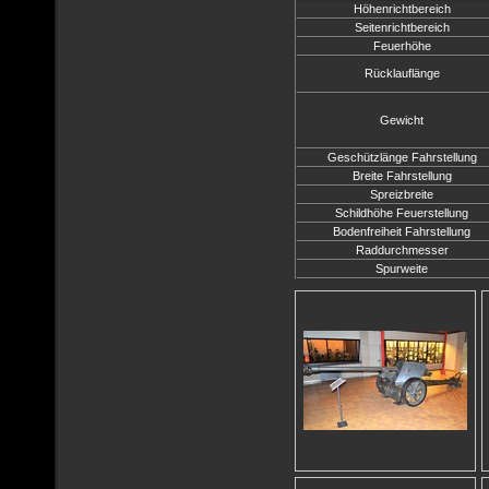
Höhenrichtbereich
Seitenrichtbereich
Feuerhöhe
Rücklauflänge
Gewicht
Geschützlänge Fahrstellung
Breite Fahrstellung
Spreizbreite
Schildhöhe Feuerstellung
Bodenfreiheit Fahrstellung
Raddurchmesser
Spurweite