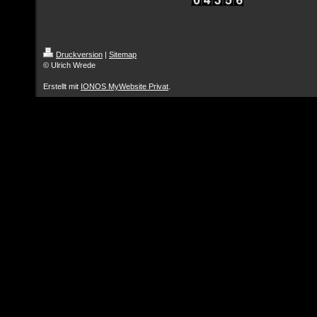
Druckversion
|
Sitemap
© Ulrich Wrede
Erstellt mit
IONOS MyWebsite Privat
.