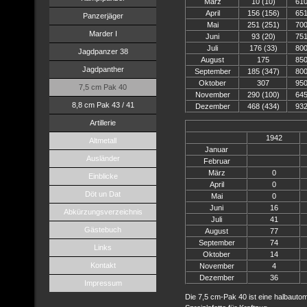
März
10 (10)
610
April
156 (156)
651
Panzerjäger
Mai
251 (251)
700
Marder I
Juni
93 (20)
751
Juli
176 (33)
800
Jagdpanzer 38
August
175
850
Jagdpanther
September
185 (347)
800
Oktober
307
950
7,5 cm Pak 40
November
290 (100)
645
8,8 cm Pak 43 / 41
Dezember
468 (434)
932
Artillerie
1942
Altmetall
Januar
Ausländer
Februar
März
0
Einblicke
April
0
Döt un Dat
Mai
0
Juni
16
Abkürzungsverzeichnis
Juli
41
Gästebuch
August
77
September
74
Links
Oktober
14
Kontakt
November
4
Dezember
36
Impressum
Die 7,5 cm-Pak 40 ist eine halbauto