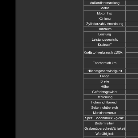
Außerdienststellung
Motor
Motor Typ
Kühlung
Zylinderzahl / Anordnung
Hubraum
Leistung
Leistungsgewicht
Kraftstoff
Kraftstoffverbrauch l/100km
Fahrbereich km
Höchstgeschwindigkeit
Länge
Breite
Höhe
Gefechtsgewicht
Bedienung
Höhenrichtbereich
Seitenrichtbereich
Munitionsvorrat
Spez. Bodendruck kg/cm²
Bodenfreiheit
Grabenüberschreitfähigkeit
Watfähigkeit