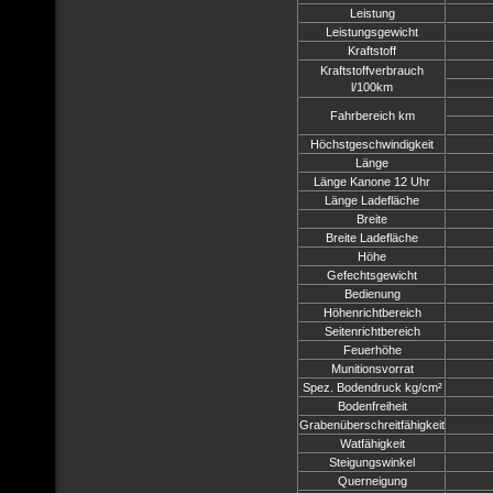
Leistung
Leistungsgewicht
Kraftstoff
Kraftstoffverbrauch
l/100km
Fahrbereich km
Höchstgeschwindigkeit
Länge
Länge Kanone 12 Uhr
Länge Ladefläche
Breite
Breite Ladefläche
Höhe
Gefechtsgewicht
Bedienung
Höhenrichtbereich
Seitenrichtbereich
Feuerhöhe
Munitionsvorrat
Spez. Bodendruck kg/cm²
Bodenfreiheit
Grabenüberschreitfähigkeit
Watfähigkeit
Steigungswinkel
Querneigung