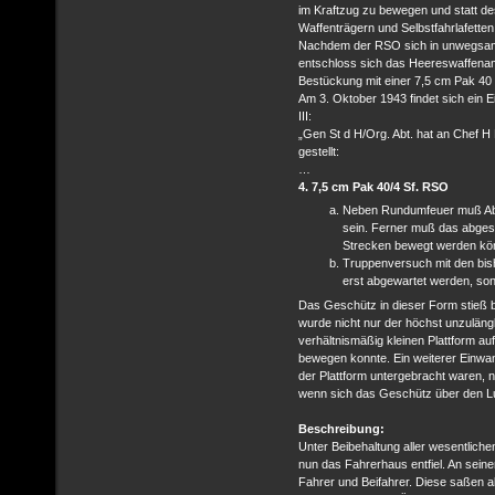
im Kraftzug zu bewegen und statt d
Waffenträgern und Selbstfahrlafetten
Nachdem der RSO sich in unwegsam
entschloss sich das Heereswaffenamt
Bestückung mit einer 7,5 cm Pak 40
Am 3. Oktober 1943 findet sich ein 
III:
„Gen St d H/Org. Abt. hat an Chef 
gestellt:
…
4. 7,5 cm Pak 40/4 Sf. RSO
Neben Rundumfeuer muß Abse
sein. Ferner muß das abges
Strecken bewegt werden kö
Truppenversuch mit den bis
erst abgewartet werden, sond
Das Geschütz in dieser Form stieß be
wurde nicht nur der höchst unzuläng
verhältnismäßig kleinen Plattform au
bewegen konnte. Ein weiterer Einwand
der Plattform untergebracht waren, n
wenn sich das Geschütz über den L
Beschreibung:
Unter Beibehaltung aller wesentlich
nun das Fahrerhaus entfiel. An seiner
Fahrer und Beifahrer. Diese saßen 