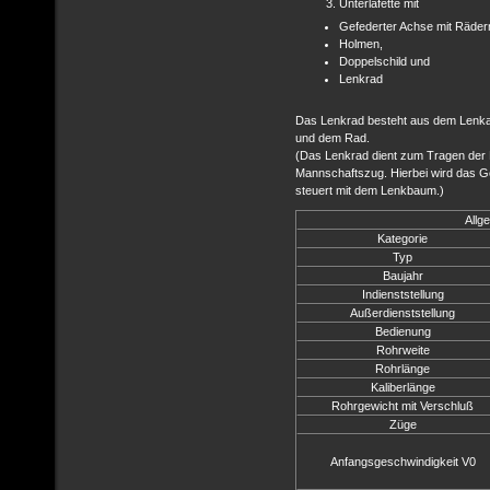
Unterlafette mit
Gefederter Achse mit Räder
Holmen,
Doppelschild und
Lenkrad
Das Lenkrad besteht aus dem Lenk
und dem Rad.
(Das Lenkrad dient zum Tragen de
Mannschaftszug. Hierbei wird das G
steuert mit dem Lenkbaum.)
Allg
Kategorie
Typ
Baujahr
Indienststellung
Außerdienststellung
Bedienung
Rohrweite
Rohrlänge
Kaliberlänge
Rohrgewicht mit Verschluß
Züge
Anfangsgeschwindigkeit V0