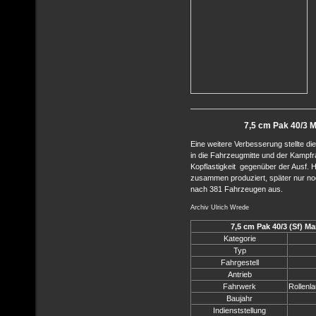
7,5 cm Pak 40/3 Ma
Eine weitere Verbesserung stellte d
in die Fahrzeugmitte und der Kampf
Kopflastigkeit gegenüber der Ausf. H
zusammen produziert, später nur noch
nach 381 Fahrzeugen aus.
Archiv Ulrich Wrede
7,5 cm Pak 40/3 (Sf) Ma
Kategorie
Typ
Fahrgestell
Antrieb
Fahrwerk
Rollenla
Baujahr
Indienststellung