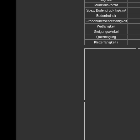
Munitionsvorrat
Spez. Bodendruck kg/cm²
Bodenfreiheit
Grabenüberschreitfähigkeit
Watfähigkeit
Steigungswinkel
Querneigung
Kletterfähigkeit /