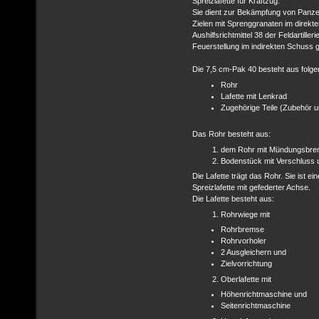
Spreizlafette für Kraftzug.
Sie dient zur Bekämpfung von Panze
Zielen mit Sprenggranaten im direk
Aushilfsrichtmittel 38 der Feldartille
Feuerstellung im indirekten Schuss
Die 7,5 cm-Pak 40 besteht aus folge
Rohr
Lafette mit Lenkrad
Zugehörige Teile (Zubehör u
Das Rohr besteht aus:
dem Rohr mit Mündungsbr
Bodenstück mit Verschluss 
Die Lafette trägt das Rohr. Sie ist e
Spreizlafette mit gefederter Achse.
Die Lafette besteht aus:
Rohrwiege mit
Rohrbremse
Rohrvorholer
2 Ausgleichern und
Zielvorrichtung
Oberlafette mit
Höhenrichtmaschine und
Seitenrichtmaschine