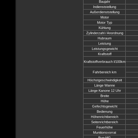
Baujahr
Indienststellung
Außerdienststellung
Motor
Motor Typ
Kühlung
Zylinderzahl / Anordnung
Hubraum
Leistung
Leistungsgewicht
Kraftstoff
Kraftstoffverbrauch l/100km
Fahrbereich km
Höchstgeschwindigkeit
Länge Wanne
Länge Kanone 12 Uhr
Breite
Höhe
Gefechtsgewicht
Bedienung
Höhenrichtbereich
Seitenrichtbereich
Feuerhöhe
Munitionsvorrat
Bug-MG