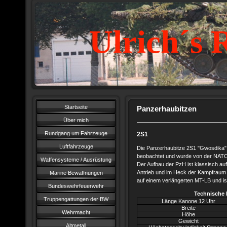
Ulrich´s 
Startseite
Panzerhaubitzen
Über mich
Rundgang um Fahrzeuge
2S1
Luftfahrzeuge
Die Panzerhaubitze 2S1 "Gwosdika" 
beobachtet und wurde von der NATO
Waffensysteme / Ausrüstung
Der Aufbau der PzH ist klassisch auf
Antrieb und im Heck der Kampfraum 
Marine Bewaffnungen
auf einem verlängerten MT-LB und i
Bundeswehrfeuerwehr
Technische
Truppengattungen der BW
Länge Kanone 12 Uhr
Breite
Wehrmacht
Höhe
Gewicht
Altmetall