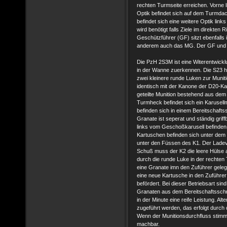
rechten Turmseite erreichen. Vorne l
Optik befindet sich auf dem Turmdach
befindet sich eine weitere Optik lin
wird benötigt falls Ziele im direkte
Geschützführer (GF) sitzt ebenfalls i
anderem auch das MG. Der GF und K
Die PzH 2S3M ist eine Witerentwick
in der Wanne zuerkennen. Die S23 ha
zwei kleinere runde Luken zur Munit
identisch mit der Kanone der D20-Ka
geteilte Munition bestehend aus de
Turmheck befindet sich ein Karusell
befinden sich in einem Bereitschaf
Granate ist seperat und ständig grif
links vom Geschoßkarusell befinden 
Kartuschen befinden sich unter dem
unter den Füssen des K1. Der Ladev
Schuß muss der K2 die leere Hülse 
durch die runde Luke in der rechte
eine Granate imn den Zuführer geleg
eine neue Kartusche in den Zuführer 
befördert. Bei dieser Betriebsart si
Granaten aus dem Bereitschaftssc
in der Minute eine reife Leistung. Al
zugeführt werden, das erfolgt durch
Wenn der Munitionsdurchfluss stimmt
machbar.