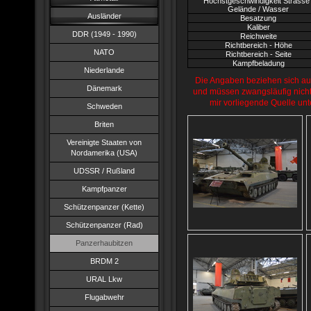
Höchstgeschwindigkeit Strasse 
Gelände / Wasser
Ausländer
Besatzung
Kaliber
DDR (1949 - 1990)
Reichweite
Richtbereich - Höhe
NATO
Richtbereich - Seite
Kampfbeladung
Niederlande
Die Angaben beziehen sich au
Dänemark
und müssen zwangsläufig nicht r
mir vorliegende Quelle un
Schweden
Briten
Vereinigte Staaten von
Nordamerika (USA)
UDSSR / Rußland
Kampfpanzer
Schützenpanzer (Kette)
Schützenpanzer (Rad)
Panzerhaubitzen
BRDM 2
URAL Lkw
Flugabwehr