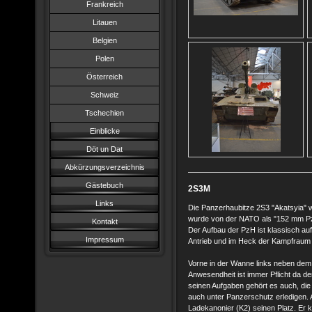
Frankreich
Litauen
Belgien
Polen
Österreich
Schweiz
Tschechien
Einblicke
Döt un Dat
Abkürzungsverzeichnis
Gästebuch
2S3M
Links
Die Panzerhaubitze 2S3 "Akatsyia" 
wurde von der NATO als "152 mm P
Kontakt
Der Aufbau der PzH ist klassisch auf
Impressum
Antrieb und im Heck der Kampfraum
Vorne in der Wanne links neben dem 
Anwesendheit ist immer Pflicht da d
seinen Aufgaben gehört es auch, die
auch unter Panzerschutz erledigen. 
Ladekanonier (K2) seinen Platz. Er k