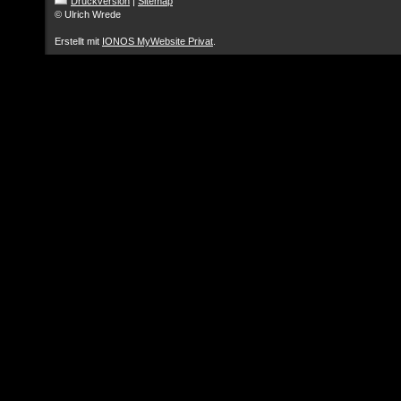
Druckversion
|
Sitemap
© Ulrich Wrede
Erstellt mit
IONOS MyWebsite Privat
.