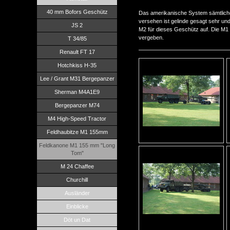
40 mm Bofors Geschütz
Das amerikanische System sämtlich
versehen ist gelinde gesagt sehr un
JS 2
M2 für dieses Geschütz auf. Die M1
vergeben.
T 34/85
Renault FT 17
Hotchkiss H-35
Lee / Grant M31 Bergepanzer
Sherman M4A1E9
Bergepanzer M74
M4 High-Speed Tractor
Feldhaubitze M1 155mm
Feldkanone M1 155 mm "Long
Tom"
M 24 Chaffee
Churchill
Ausländer
Einblicke
Döt un Dat