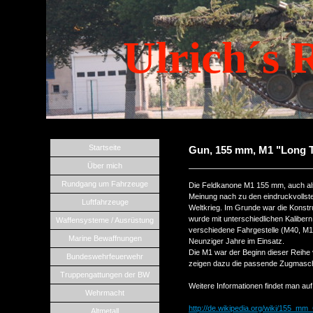
Ulrich´s 
Startseite
Gun, 155 mm, M1 "Long 
Über mich
Rundgang um Fahrzeuge
Die Feldkanone M1 155 mm, auch al
Meinung nach zu den eindruckvollst
Luftfahrzeuge
Weltkrieg. Im Grunde war die Konstr
wurde mit unterschiedlichen Kalib
Waffensysteme / Ausrüstung
verschiedene Fahrgestelle (M40, M10
Marine Bewaffnungen
Neunziger Jahre im Einsatz.
Die M1 war der Beginn dieser Reihe
Bundeswehrfeuerwehr
zeigen dazu die passende Zugmasc
Truppengattungen der BW
Weitere Informationen findet man auf
Wehrmacht
http://de.wikipedia.org/wiki/155_m
Altmetall