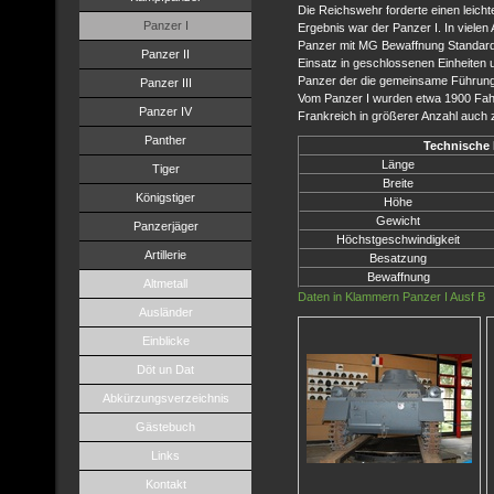
Die Reichswehr forderte einen leich
Panzer I
Ergebnis war der Panzer I. In vielen
Panzer mit MG Bewaffnung Standard.
Panzer II
Einsatz in geschlossenen Einheiten 
Panzer der die gemeinsame Führung a
Panzer III
Vom Panzer I wurden etwa 1900 Fahr
Panzer IV
Frankreich in größerer Anzahl auch 
Panther
Technische 
Länge
Tiger
Breite
Königstiger
Höhe
Gewicht
Panzerjäger
Höchstgeschwindigkeit
Artillerie
Besatzung
Bewaffnung
Altmetall
Daten in Klammern Panzer I Ausf B
Ausländer
Einblicke
Döt un Dat
Abkürzungsverzeichnis
Gästebuch
Links
Kontakt