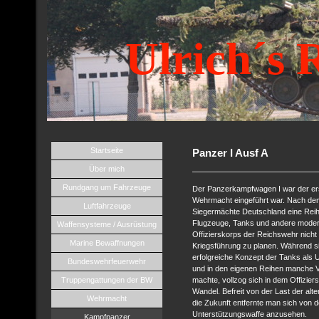
Ulrich´s 
Startseite
Panzer I Ausf A
Über mich
Rundgang um Fahrzeuge
Der Panzerkampfwagen I war der erst
Wehrmacht eingeführt war. Nach dem
Luftfahrzeuge
Siegermächte Deutschland eine Rei
Flugzeuge, Tanks und andere moder
Waffensysteme / Ausrüstung
Offizierskorps der Reichswehr nicht
Marine Bewaffnungen
Kriegsführung zu planen. Während si
erfolgreiche Konzept der Tanks als U
Bundeswehrfeuerwehr
und in den eigenen Reihen manche 
Truppengattungen der BW
machte, vollzog sich in dem Offizie
Wandel. Befreit von der Last der alt
Wehrmacht
die Zukunft entfernte man sich von
Unterstützungswaffe anzusehen.
Kampfpanzer