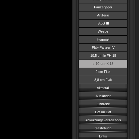
Panzerjäger
Artillerie
StuG III
Wespe
Hummel
Flak-Panzer IV
10,5 cm le FH 18
s.10-cm-K 18
2 cm Flak
8,8 cm Flak
Altmetall
Ausländer
Einblicke
Döt un Dat
Abkürzungsverzeichnis
Gästebuch
Links