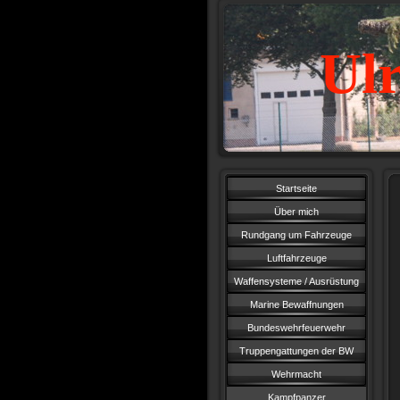
Ulr
Startseite
Über mich
Rundgang um Fahrzeuge
Luftfahrzeuge
Waffensysteme / Ausrüstung
Marine Bewaffnungen
Bundeswehrfeuerwehr
Truppengattungen der BW
Wehrmacht
Kampfpanzer