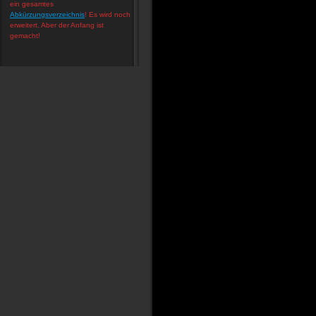
ein gesamtes
Abkürzungsverzeichnis
! Es wird noch
erweitert. Aber der Anfang ist
gemacht!