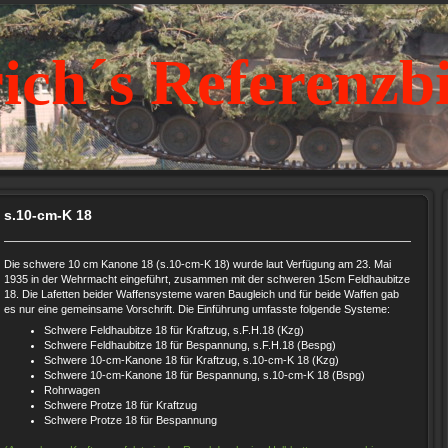
ich´s Referenzb
s.10-cm-K 18
Die schwere 10 cm Kanone 18 (s.10-cm-K 18) wurde laut Verfügung am 23. Mai
1935 in der Wehrmacht eingeführt, zusammen mit der schweren 15cm Feldhaubitze
18. Die Lafetten beider Waffensysteme waren Baugleich und für beide Waffen gab
es nur eine gemeinsame Vorschrift. Die Einführung umfasste folgende Systeme:
Schwere Feldhaubitze 18 für Kraftzug, s.F.H.18 (Kzg)
Schwere Feldhaubitze 18 für Bespannung, s.F.H.18 (Bespg)
Schwere 10-cm-Kanone 18 für Kraftzug, s.10-cm-K 18 (Kzg)
Schwere 10-cm-Kanone 18 für Bespannung, s.10-cm-K 18 (Bspg)
Rohrwagen
Schwere Protze 18 für Kraftzug
Schwere Protze 18 für Bespannung