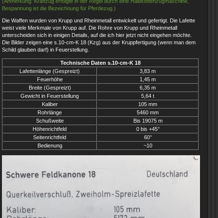
(Anmerkung: Kraftzug erfolgte in der Regel durch eine Halbkettenzugmaschine,
Bespannung ist die Bezeichnung für Pferdezug.)
Die Waffen wurden von Krupp und Rheinmetall entwickelt und gefertigt. Die Lafette
weist viele Merkmale von Krupp auf. Die Rohre von Krupp und Rheinmetall
unterscheiden sich in einigen Details, auf die ich hier jetzt nicht eingehen möchte.
Die Bilder zeigen eine s.10-cm-K 18 (Kzg) aus der Kruppfertigung (wenn man dem
Schild glauben darf) in Feuerstellung.
Technische Daten s.10-cm-K 18
Lafettenlänge (Gespreizt)
3,83 m
Feuerhöhe
1,45 m
Breite (Gespreizt)
6,35 m
Gewicht in Feuerstellung
5,64 t
Kaliber
105 mm
Rohrlänge
5460 mm
Schußweite
Bis 19075 m
Höhenrichtfeld
0 bis +45°
Seitenrichtfeld
60°
Bedienung
~10