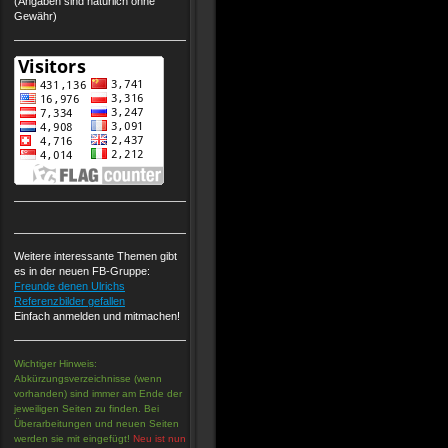
(Angaben sind natürlich ohne
Gewähr)
Weitere interessante Themen gibt
es in der neuen FB-Gruppe:
Freunde denen Ulrichs
Referenzbilder gefallen
Einfach anmelden und mitmachen!
Wichtiger Hinweis:
Abkürzungsverzeichnisse (wenn
vorhanden) sind immer am Ende der
jeweiligen Seiten zu finden. Bei
Überarbeitungen und neuen Seiten
werden sie mit eingefügt!
Neu ist nun