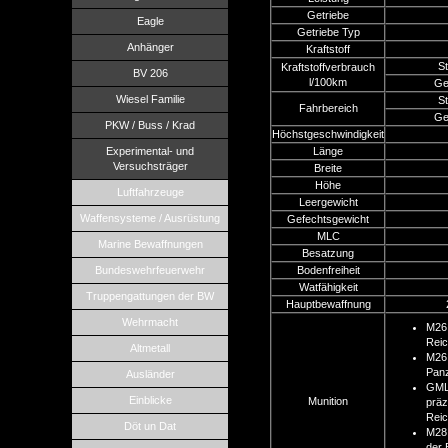
Getriebe
Eagle
Getriebe Typ
Anhänger
Kraftstoff
S
Kraftstoffverbrauch
BV 206
l/100km
Ge
Wiesel Familie
S
Fahrbereich
Ge
PKW / Buss / Krad
Höchstgeschwindigkeit
Experimental- und
Länge
Versuchsträger
Breite
Höhe
Luftfahrzeuge
Leergewicht
Waffensysteme / Ausrüstung
Gefechtsgewicht
MLC
Marine Bewaffnungen
Besatzung
Bundeswehrfeuerwehr
Bodenfreiheit
Watfähigkeit
Truppengattungen der BW
Hauptbewaffnung
Wehrmacht
M26:
Reic
Altmetall
M26 
Panz
Ausländer
GML
Einblicke
Munition
präz
Reic
Döt un Dat
M28:
der 