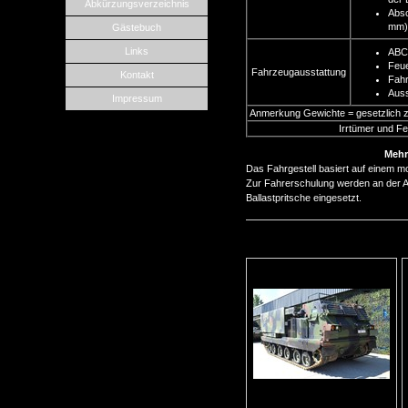
Abkürzungsverzeichnis
Abs
mm) 
Gästebuch
Links
ABC 
Feue
Fahrzeugausstattung
Kontakt
Fahr
Aus
Impressum
Anmerkung Gewichte = gesetzlich zu
Irrtümer und F
Mehr
Das Fahrgestell basiert auf einem mo
Zur Fahrerschulung werden an der Ar
Ballastpritsche eingesetzt.