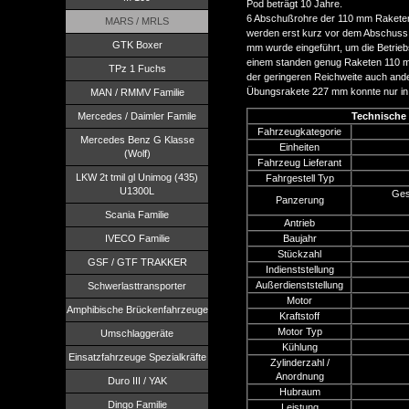
Pod beträgt 10 Jahre.
6 Abschußrohre der 110 mm Raketen 
MARS / MRLS
werden erst kurz vor dem Abschuss 
GTK Boxer
mm wurde eingeführt, um die Betrie
einem standen genug Raketen 110 m
TPz 1 Fuchs
der geringeren Reichweite auch and
Übungsrakete 227 mm konnte nur in
MAN / RMMV Familie
Mercedes / Daimler Famile
Technische 
Fahrzeugkategorie
Mercedes Benz G Klasse
Einheiten
(Wolf)
Fahrzeug Lieferant
LKW 2t tmil gl Unimog (435)
Fahrgestell Typ
U1300L
Ges
Panzerung
Scania Familie
Antrieb
IVECO Familie
Baujahr
Stückzahl
GSF / GTF TRAKKER
Indienststellung
Außerdienststellung
Schwerlasttransporter
Motor
Amphibische Brückenfahrzeuge
Kraftstoff
Motor Typ
Umschlaggeräte
Kühlung
Einsatzfahrzeuge Spezialkräfte
Zylinderzahl /
Anordnung
Duro III / YAK
Hubraum
Dingo Familie
Leistung