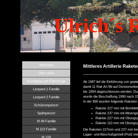
Ulrich´s 
Startseite
Mittleres Artillerie Rak
Über mich
Rundgang um Fahrzeuge
Ab 1987 lief die Einführung von gepl
damit 11 Rak Art Btl auf Divisionseb
Leopard 1 Familie
bis 1994 abgeschlossen werden. Dur
wurde die Beschaffung 1990 nach 1
Leopard 2 Familie
In der BW wurden folgende Raketen 
Schützenpanzer
Rakete 227 mm mit Bomblett
Rakete 237 mm mit Minengef
Spähpanzer
Rakete 227 mm mit Übungsg
M 48 Familie
Rakete 110 mm mit Übungsg
M 113 Familie
Die Raketen 227mm und 237 mm befin
Lager- und Abschußgestell (Pod) inte
M 109