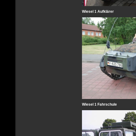
Wiesel 1 Aufklärer
Wiesel 1 Fahrschule