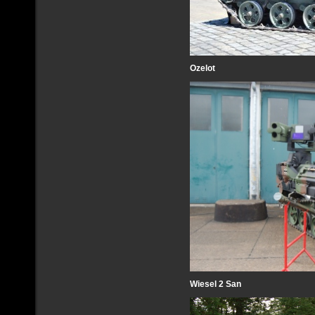
Ozelot
Wiesel 2 San