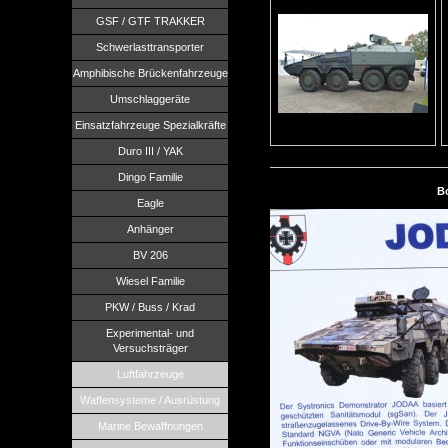
GSF / GTF TRAKKER
Schwerlasttransporter
Amphibische Brückenfahrzeuge
Umschlaggeräte
Einsatzfahrzeuge Spezialkräfte
Duro III / YAK
Dingo Familie
B
Eagle
Anhänger
BV 206
Wiesel Familie
PKW / Buss / Krad
Experimental- und
Versuchsträger
Luftfahrzeuge
Waffensysteme / Ausrüstung
Marine Bewaffnungen