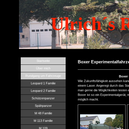
Ulrich´s 
Startseite
Boxer Experimentalfahrz
Über mich
Rundgang um Fahrzeuge
Boxer 
Wie Zukunftsfähigkeit aussehen kann
Leopard 1 Familie
einem Laser. Angeregt durch das S
man gerne die Möglichkeiten testen 
Leopard 2 Familie
Boxer ist so ein Experimentalgerät,
Schützenpanzer
möglich macht.
Spähpanzer
M 48 Familie
M 113 Familie
M 109