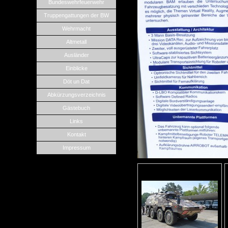
Bundeswehrfeuerwehr
Truppengattungen der BW
Wehrmacht
Altmetall
Ausländer
Einblicke
Döt un Dat
Abkürzungsverzeichnis
Gästebuch
Links
Kontakt
Impressum