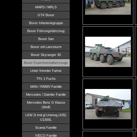
MARS / MRLS
GTK Boxer
Boxer Infanteriegruppe
Boxer Führungsfahrzeug
Boxer San
Boxer mit Lanceturm
Boxer Skyranger 30
Boxer Experimentalfahrzeuge
Unter fremder Fahne
TPz 1 Fuchs
MAN / RMMV Familie
Mercedes / Daimler Famile
Mercedes Benz G Klasse
(Wolf)
LKW 2t tmil gl Unimog (435)
U1300L
Scania Familie
IVECO Familie