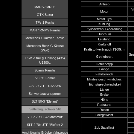
Antrieb
MARS / MRLS
Vi
Motor
GTK Boxer
Motor Typ
TPz 1 Fuchs
Kühlung
Zylinderzahl / Anordnung
MAN / RMMV Familie
Hubraum
Mercedes / Daimler Famile
Leistung
Kraftstoff
Mercedes Benz G Klasse
Kraftstoffverbrauch l/100km
(Wolf)
Spe
Getriebeart
LKW 2t tmil gl Unimog (435)
U1300L
Getriebetyp
Gänge
Scania Familie
Fahrbereich
IVECO Familie
Mindestgeschwindigkeit
Höchstgeschwindigkeit
GSF / GTF TRAKKER
Länge
Schwerlasttransporter
Breite
Höhe
SLT 50-3 "Elefant"
Radstand
Sattelzug, schwer 56t
Reifen
Leergewicht
SLT-2 70t FSA "Mammut"
SLT-2 70t UTF "Elefant 2
Zul. Sattellast
Amphibische Brückenfahrzeuge