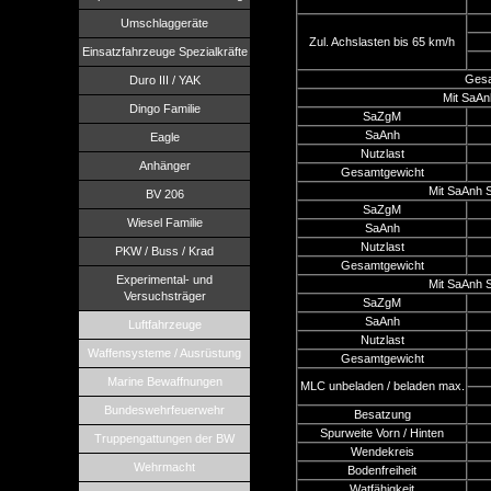
Umschlaggeräte
Zul. Achslasten bis 65 km/h
Einsatzfahrzeuge Spezialkräfte
Gesa
Duro III / YAK
Mit SaAn
Dingo Familie
SaZgM
SaAnh
Eagle
Nutzlast
Anhänger
Gesamtgewicht
Mit SaAnh 
BV 206
SaZgM
Wiesel Familie
SaAnh
Nutzlast
PKW / Buss / Krad
Gesamtgewicht
Experimental- und
Mit SaAnh 
Versuchsträger
SaZgM
SaAnh
Luftfahrzeuge
Nutzlast
Waffensysteme / Ausrüstung
Gesamtgewicht
Marine Bewaffnungen
MLC unbeladen / beladen max.
Bundeswehrfeuerwehr
Besatzung
Spurweite Vorn / Hinten
Truppengattungen der BW
Wendekreis
Wehrmacht
Bodenfreiheit
Watfähigkeit