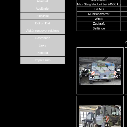
Altmetall
Max Steigfähigkeit bei 94500 kg
Ausländer
Fla MG
Munitionsvorrat
Einblicke
Winde
Döt un Dat
Zugkraft
Seillänge
Abkürzungsverzeichnis
Gästebuch
Z
Links
Kontakt
Impressum