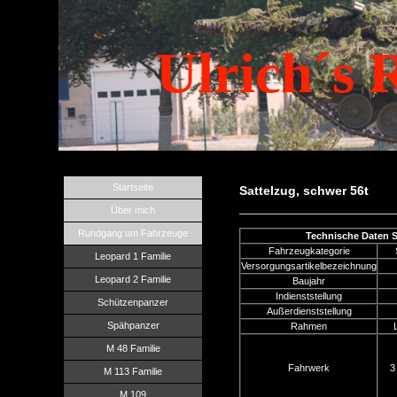
Ulrich´s 
Startseite
Sattelzug, schwer 56t
Über mich
Rundgang um Fahrzeuge
Technische Daten S
Fahrzeugkategorie
Leopard 1 Familie
Versorgungsartikelbezeichnung
Leopard 2 Familie
Baujahr
Indienststellung
Schützenpanzer
Außerdienststellung
Spähpanzer
Rahmen
M 48 Familie
Fahrwerk
3
M 113 Familie
M 109