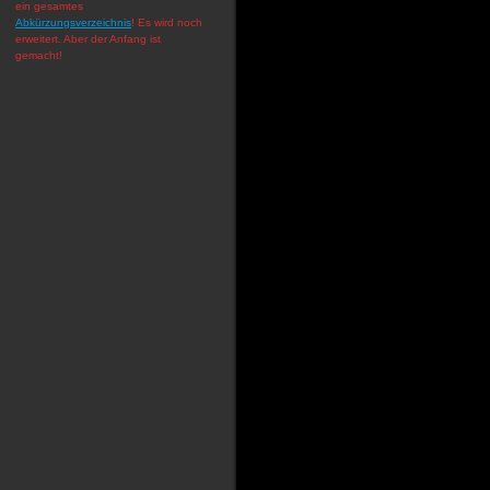
ein gesamtes
Abkürzungsverzeichnis
! Es wird noch
erweitert. Aber der Anfang ist
gemacht!