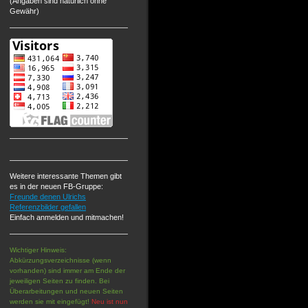
(Angaben sind natürlich ohne
Gewähr)
Weitere interessante Themen gibt
es in der neuen FB-Gruppe:
Freunde denen Ulrichs
Referenzbilder gefallen
Einfach anmelden und mitmachen!
Wichtiger Hinweis:
Abkürzungsverzeichnisse (wenn
vorhanden) sind immer am Ende der
jeweiligen Seiten zu finden. Bei
Überarbeitungen und neuen Seiten
werden sie mit eingefügt!
Neu ist nun