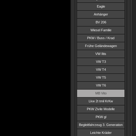
Eagle
Anhänger
BV 206
Wiesel Familie
PKW / Buss / Krad
Frühe Geländewagen
VW Iltis
VW T3
VW T4
VW T5
VW T6
MB Vito
Lkw 2t tmil KrKw
PKW Zivile Modelle
PKW gl
Begleitfahrzeug 3. Generation
Leichte Kräder