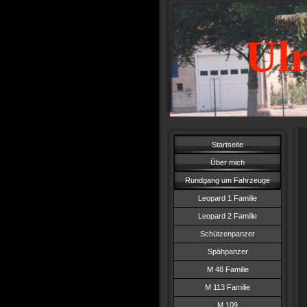
Ulr
Startseite
Über mich
Rundgang um Fahrzeuge
Leopard 1 Familie
Leopard 2 Familie
Schützenpanzer
Spähpanzer
M 48 Familie
M 113 Familie
M 109