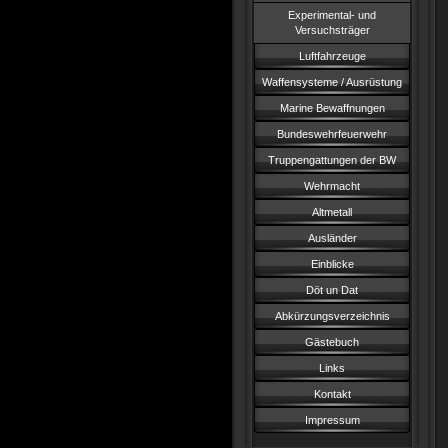
Experimental- und
Versuchsträger
Luftfahrzeuge
Waffensysteme / Ausrüstung
Marine Bewaffnungen
Bundeswehrfeuerwehr
Truppengattungen der BW
Wehrmacht
Altmetall
Ausländer
Einblicke
Döt un Dat
Abkürzungsverzeichnis
Gästebuch
Links
Kontakt
Impressum