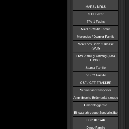
MARS / MRLS
GTK Boxer
TPz 1 Fuchs
MAN / RMMV Familie
Mercedes / Daimler Famile
Mercedes Benz G Klasse
(Wolf)
LKW 2t tmil gl Unimog (435)
U1300L
Scania Familie
IVECO Familie
GSF / GTF TRAKKER
Schwerlasttransporter
Amphibische Brückenfahrzeuge
Umschlaggeräte
Einsatzfahrzeuge Spezialkräfte
Duro III / YAK
Dingo Familie