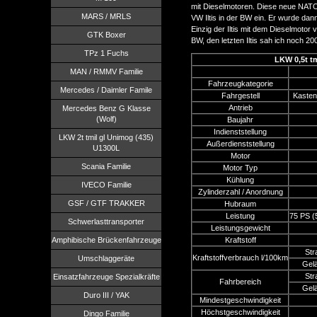
mit Dieselmotoren. Diese neue NATO-
MARS / MRLS
VW Iltis in der BW ein. Er wurde da
Einzig der Iltis mit dem Dieselmotor 
GTK Boxer
BW, den letzten Iltis sah ich noch 20
TPz 1 Fuchs
LKW 0,5t tmi
MAN / RMMV Familie
Fahrzeugkategorie
Mercedes / Daimler Famile
Fahrgestell
Kasten
Antrieb
Mercedes Benz G Klasse
(Wolf)
Baujahr
Indienststellung
LKW 2t tmil gl Unimog (435)
Außerdienststellung
U1300L
Motor
Scania Familie
Motor Typ
Kühlung
IVECO Familie
Zylinderzahl / Anordnung
GSF / GTF TRAKKER
Hubraum
Leistung
75 PS (
Schwerlasttransporter
Leistungsgewicht
Amphibische Brückenfahrzeuge
Kraftstoff
Str
Kraftstoffverbrauch l/100km
Umschlaggeräte
Gel
Str
Einsatzfahrzeuge Spezialkräfte
Fahrbereich
Gel
Duro III / YAK
Mindestgeschwindigkeit
Höchstgeschwindigkeit
Dingo Familie