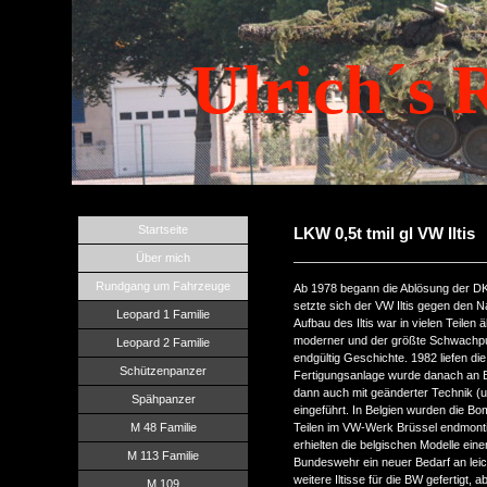
Ulrich´s 
Startseite
LKW 0,5t tmil gl VW Iltis
Über mich
Rundgang um Fahrzeuge
Ab 1978 begann die Ablösung der DK
setzte sich der VW Iltis gegen den
Leopard 1 Familie
Aufbau des Iltis war in vielen Teilen
moderner und der größte Schwachpu
Leopard 2 Familie
endgültig Geschichte. 1982 liefen die
Schützenpanzer
Fertigungsanlage wurde danach an B
dann auch mit geänderter Technik (u
Spähpanzer
eingeführt. In Belgien wurden die Bom
M 48 Familie
Teilen im VW-Werk Brüssel endmonti
erhielten die belgischen Modelle ein
M 113 Familie
Bundeswehr ein neuer Bedarf an lei
weitere Iltisse für die BW gefertigt
M 109