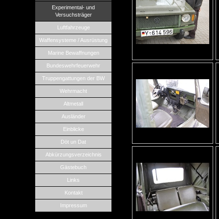
Experimental- und
Versuchsträger
Luftfahrzeuge
Waffensysteme / Ausrüstung
Marine Bewaffnungen
Bundeswehrfeuerwehr
Truppengattungen der BW
Wehrmacht
Altmetall
Ausländer
Einblicke
Döt un Dat
Abkürzungsverzeichnis
Gästebuch
Links
Kontakt
Impressum