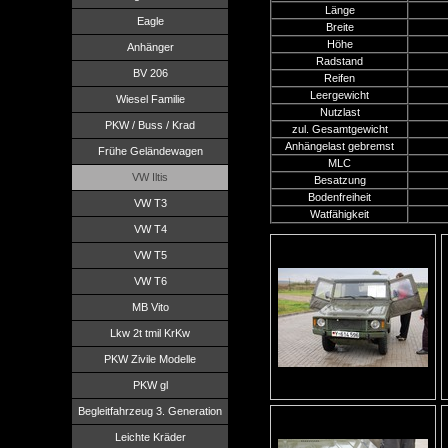
Länge
Eagle
Breite
Höhe
Anhänger
Radstand
BV 206
Reifen
Leergewicht
Wiesel Familie
Nutzlast
PKW / Buss / Krad
zul. Gesamtgewicht
Anhängelast gebremst
Frühe Geländewagen
MLC
VW Iltis
Besatzung
Bodenfreiheit
VW T3
Watfähigkeit
VW T4
VW T5
VW T6
MB Vito
Lkw 2t tmil KrKw
PKW Zivile Modelle
PKW gl
Begleitfahrzeug 3. Generation
Leichte Kräder