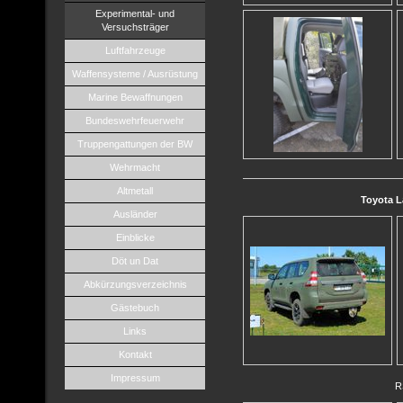
Experimental- und
Versuchsträger
Luftfahrzeuge
Waffensysteme / Ausrüstung
Marine Bewaffnungen
Bundeswehrfeuerwehr
Truppengattungen der BW
Wehrmacht
Altmetall
Toyota L
Ausländer
Einblicke
Döt un Dat
Abkürzungsverzeichnis
Gästebuch
Links
Kontakt
Impressum
R