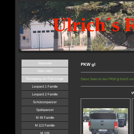
Ulrich´s 
Startseite
PKW gl
Über mich
Rundgang um Fahrzeuge
Diese Seite ist den PKW gl hümS von
Leopard 1 Familie
V
Leopard 2 Familie
Schützenpanzer
Spähpanzer
M 48 Familie
M 113 Familie
M 109