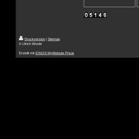
Druckversion
|
Sitemap
© Ulrich Wrede
Erstellt mit
IONOS MyWebsite Privat
.