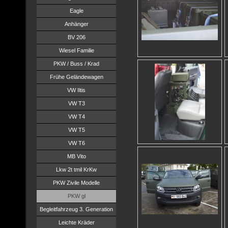
Eagle
Anhänger
BV 206
Wiesel Familie
PKW / Buss / Krad
Frühe Geländewagen
VW Iltis
VW T3
VW T4
VW T5
VW T6
MB Vito
Lkw 2t tmil KrKw
PKW Zivile Modelle
PKW gl
Begleitfahrzeug 3. Generation
Leichte Kräder