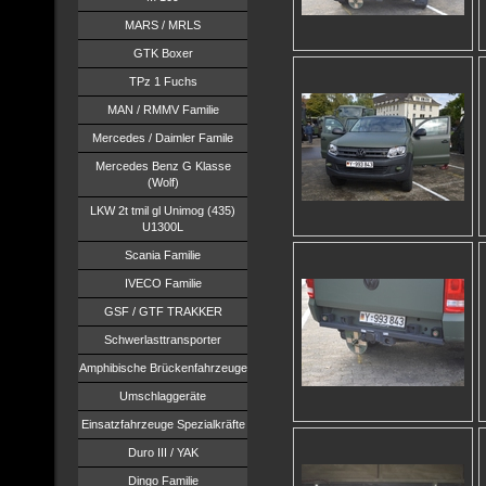
MARS / MRLS
GTK Boxer
TPz 1 Fuchs
MAN / RMMV Familie
Mercedes / Daimler Famile
Mercedes Benz G Klasse
(Wolf)
LKW 2t tmil gl Unimog (435)
U1300L
Scania Familie
IVECO Familie
GSF / GTF TRAKKER
Schwerlasttransporter
Amphibische Brückenfahrzeuge
Umschlaggeräte
Einsatzfahrzeuge Spezialkräfte
Duro III / YAK
Dingo Familie