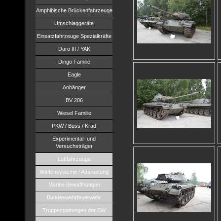
Amphibische Brückenfahrzeuge
Umschlaggeräte
Einsatzfahrzeuge Spezialkräfte
Duro III / YAK
Dingo Familie
Eagle
Anhänger
BV 206
Wiesel Familie
PKW / Buss / Krad
Experimental- und
Versuchsträger
Luftfahrzeuge
Waffensysteme / Ausrüstung
Marine Bewaffnungen
Bundeswehrfeuerwehr
Truppengattungen der BW