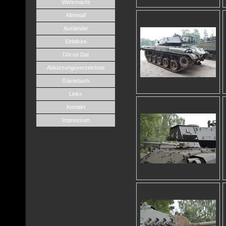
Wehrmacht
Altmetall
Ausländer
Einblicke
Döt un Dat
Abkürzungsverzeichnis
Gästebuch
Links
Kontakt
Impressum