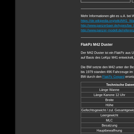
Mehr Informationen gibt es u.A. bei W
https://de.wikipedia.org/wiki/M41_Wa
http://www.panzerbaer.de/types/bw
http://www.panzer-modell.de/referen
FlakPz M42 Duster
Der M42 Duster ist ein FlakPz aus 
auf Basis des LeKpz M41 entwickelt
Die BW setzte den M42 unter der B
bis 1979 standen 496 Fahrzeuge im 
BW durch den
FlakPz Gepard
ersetz
Technische Daten
Länge Wanne
Länge Kanone 12 Uhr
Breite
Höhe
Gefechtsgewicht / zul. Gesamtgewi
Leergewicht
MLC
Besatzung
Hauptbewaffnung