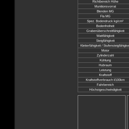
Richtbereich Höhe
Munitionsvorrat
Blenden MG
Fla MG
Spez. Bodendruck kg/cm²
Bodenfreiheit
Grabenüberschreitfähigkeit
Wattfähigkeit
Steigfähigkeit
Kletterfähigkeit / Stufensteigfähigke
Motor
Zylinderzahl
Kühlung
Hubraum
Leistung
Kraftstoff
Kraftstoffverbrauch l/100km
Fahrbereich
Höchstgeschwindigkeit