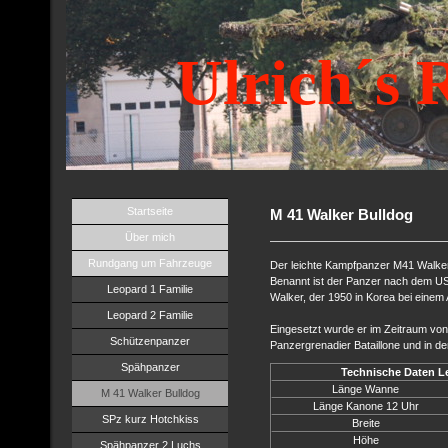
Ulrich´s 
Startseite
M 41 Walker Bulldog
Über mich
Rundgang um Fahrzeuge
Der leichte Kampfpanzer M41 Walker
Benannt ist der Panzer nach dem US
Leopard 1 Familie
Walker, der 1950 in Korea bei einem
Leopard 2 Familie
Eingesetzt wurde er im Zeitraum vo
Schützenpanzer
Panzergrenadier Bataillone und in de
Spähpanzer
Technische Daten L
Länge Wanne
M 41 Walker Bulldog
Länge Kanone 12 Uhr
SPz kurz Hotchkiss
Breite
Höhe
Spähpanzer 2 Luchs