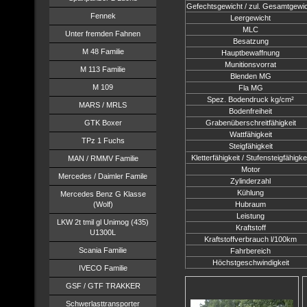
Gefechtsgewicht / zul. Gesamtgewi
Fennek
Leergewicht
MLC
Unter fremden Fahnen
Besatzung
M 48 Familie
Hauptbewaffnung
Munitionsvorrat
M 113 Familie
Blenden MG
M 109
Fla MG
Spez. Bodendruck kg/cm²
MARS / MRLS
Bodenfreiheit
GTK Boxer
Grabenüberschreitfähigkeit
Wattfähigkeit
TPz 1 Fuchs
Steigfähigkeit
Kletterfähigkeit / Stufensteigfähigke
MAN / RMMV Familie
Motor
Mercedes / Daimler Famile
Zylinderzahl
Kühlung
Mercedes Benz G Klasse
(Wolf)
Hubraum
Leistung
LKW 2t tmil gl Unimog (435)
Kraftstoff
U1300L
Kraftstoffverbrauch l/100km
Scania Familie
Fahrbereich
Höchstgeschwindigkeit
IVECO Familie
GSF / GTF TRAKKER
Schwerlasttransporter