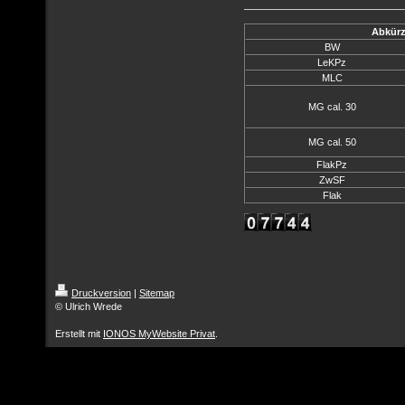
Abkürz
BW
LeKPz
MLC
MG cal. 30
MG cal. 50
FlakPz
ZwSF
Flak
Druckversion
|
Sitemap
© Ulrich Wrede
Erstellt mit
IONOS MyWebsite Privat
.