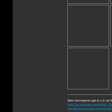
Mehr Informationen gibt es u.A. bei W
https://de.wikipedia.org/wiki/M42_Du
http://www.panzerbaer.de/guns/rel