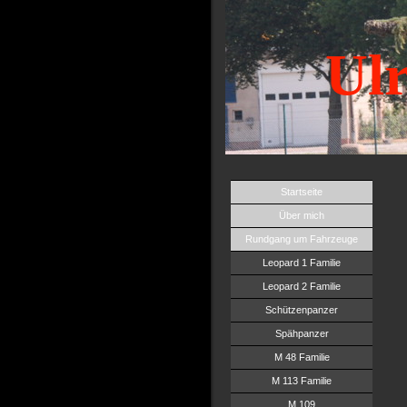
Ulr
Startseite
Über mich
Rundgang um Fahrzeuge
Leopard 1 Familie
Leopard 2 Familie
Schützenpanzer
Spähpanzer
M 48 Familie
M 113 Familie
M 109