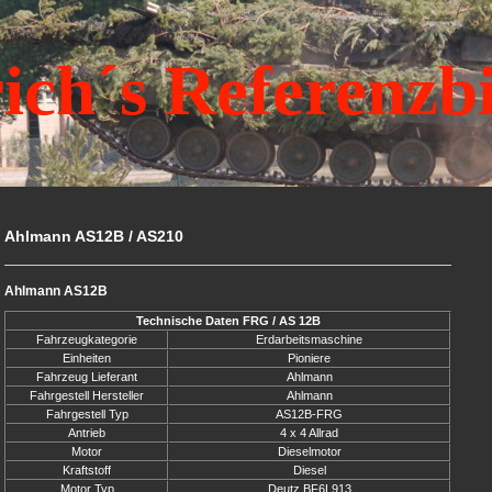
ich´s Referenzb
Ahlmann AS12B / AS210
Ahlmann AS12B
Technische Daten FRG / AS 12B
Fahrzeugkategorie
Erdarbeitsmaschine
Einheiten
Pioniere
Fahrzeug Lieferant
Ahlmann
Fahrgestell Hersteller
Ahlmann
Fahrgestell Typ
AS12B-FRG
Antrieb
4 x 4 Allrad
Motor
Dieselmotor
Kraftstoff
Diesel
Motor Typ
Deutz BF6L913