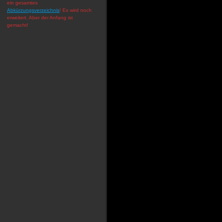
ein gesamtes
Abkürzungsverzeichnis
! Es wird noch
erweitert. Aber der Anfang ist
gemacht!