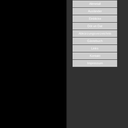
Altmetall
Ausländer
Einblicke
Döt un Dat
Abkürzungsverzeichnis
Gästebuch
Links
Kontakt
Impressum