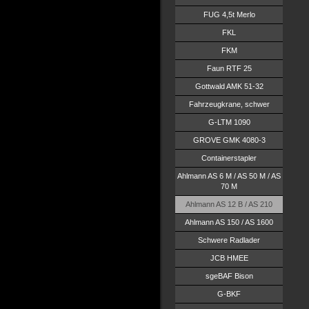
FUG 4,5t Merlo
FKL
FKM
Faun RTF 25
Gottwald AMK 51-32
Fahrzeugkrane, schwer
G-LTM 1090
GROVE GMK 4080-3
Containerstapler
Ahlmann AS 6 M / AS 50 M / AS
70 M
Ahlmann AS 12 B / AS 210
Ahlmann AS 150 / AS 1600
Schwere Radlader
JCB HMEE
sgeBAF Bison
G-BKF