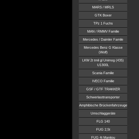
MARS / MRLS
GTK Boxer
TPz 1 Fuchs
MAN / RMMV Familie
Mercedes / Daimler Famile
Mercedes Benz G Klasse
(Wolf)
LKW 2t tmil gl Unimog (435)
U1300L
Scania Familie
IVECO Familie
GSF / GTF TRAKKER
Schwerlasttransporter
Amphibische Brückenfahrzeuge
Umschlaggeräte
FLG 140
FUG 2,5t
FUG 4t Manitou