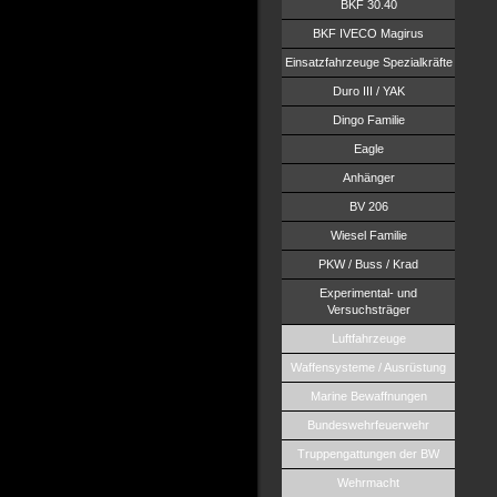
BKF 30.40
BKF IVECO Magirus
Einsatzfahrzeuge Spezialkräfte
Duro III / YAK
Dingo Familie
Eagle
Anhänger
BV 206
Wiesel Familie
PKW / Buss / Krad
Experimental- und
Versuchsträger
Luftfahrzeuge
Waffensysteme / Ausrüstung
Marine Bewaffnungen
Bundeswehrfeuerwehr
Truppengattungen der BW
Wehrmacht