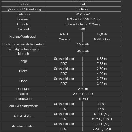
Kühlung
Luft
Zylinderzahl / Anordnung
6 / Reihe
Hubraum
6128 cm³
Leistung
109 kW bei 2500 U/min
Getriebe
Zahnradgetriebe 2 Gänge
Kraftstoff
200 l
Arbeit
17,0 l/h
Kraftstoffverbrauch
Marsch
65 l/100km
Höchstgeschwindigkeit Arbeit
15 km/h
Höchstgeschwindigkeit
45 km/h
Marsch
Schwenklader
6,63 m
Länge
FRG
7,63 m
Schwenklader
2,60 m
Breite
FRG
4,00 m
Schwenklader
3,07 m
Höhe
FRG
3,92 m
Radstand
2,40 m
Reifen
20 - 24 12 PR
Leergewicht
11,76 t
Schwenklader
14,0 t
Zul. Gesamtgewicht
FRG
18,0 t
Schwenklader
6,0 t (7,5 t)
Achslast Vorn
FRG
9,96 t ( 10,0 t)
Schwenklader
7,2 t (7,5 t)
Achslast Hinten
FRG
7,33 t ( 9,3 t)