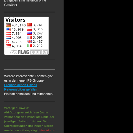
(Angaben sind natürlich ohne
Gewähr)
Weitere interessante Themen gibt
es in der neuen FB-Gruppe:
Freunde denen Ulrichs
Referenzbilder gefallen
Einfach anmelden und mitmachen!
Wichtiger Hinweis:
Abkürzungsverzeichnisse (wenn
vorhanden) sind immer am Ende der
jeweiligen Seiten zu finden. Bei
Überarbeitungen und neuen Seiten
werden sie mit eingefügt!
Neu ist nun