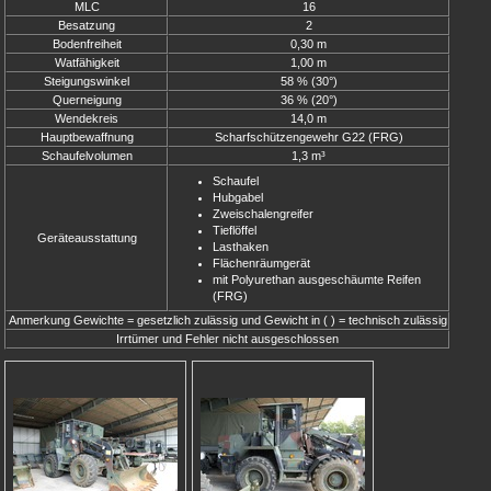
MLC
16
Besatzung
2
Bodenfreiheit
0,30 m
Watfähigkeit
1,00 m
Steigungswinkel
58 % (30°)
Querneigung
36 % (20°)
Wendekreis
14,0 m
Hauptbewaffnung
Scharfschützengewehr G22 (FRG)
Schaufelvolumen
1,3 m³
Schaufel
Hubgabel
Zweischalengreifer
Tieflöffel
Geräteausstattung
Lasthaken
Flächenräumgerät
mit Polyurethan ausgeschäumte Reifen
(FRG)
Anmerkung Gewichte = gesetzlich zulässig und Gewicht in ( ) = technisch zulässig
Irrtümer und Fehler nicht ausgeschlossen