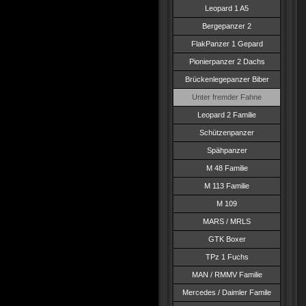
Leopard 1 A5
Bergepanzer 2
FlakPanzer 1 Gepard
Pionierpanzer 2 Dachs
Brückenlegepanzer Biber
Unter fremder Fahne
Leopard 2 Familie
Schützenpanzer
Spähpanzer
M 48 Familie
M 113 Familie
M 109
MARS / MRLS
GTK Boxer
TPz 1 Fuchs
MAN / RMMV Familie
Mercedes / Daimler Famile