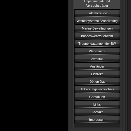
Experimental- und
Versuchsträger
Luftfahrzeuge
Waffensysteme / Ausrüstung
Marine Bewaffnungen
Bundeswehrfeuerwehr
Truppengattungen der BW
Wehrmacht
Altmetall
Ausländer
Einblicke
Döt un Dat
Abkürzungsverzeichnis
Gästebuch
Links
Kontakt
Impressum