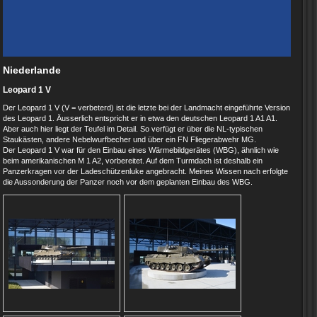
Niederlande
Leopard 1 V
Der Leopard 1 V (V = verbeterd) ist die letzte bei der Landmacht eingeführte Version
des Leopard 1. Äusserlich entspricht er in etwa den deutschen Leopard 1 A1 A1.
Aber auch hier liegt der Teufel im Detail. So verfügt er über die NL-typischen
Staukästen, andere Nebelwurfbecher und über ein FN Fliegerabwehr MG.
Der Leopard 1 V war für den Einbau eines Wärmebildgerätes (WBG), ähnlich wie
beim amerikanischen M 1 A2, vorbereitet. Auf dem Turmdach ist deshalb ein
Panzerkragen vor der Ladeschützenluke angebracht. Meines Wissen nach erfolgte
die Aussonderung der Panzer noch vor dem geplanten Einbau des WBG.