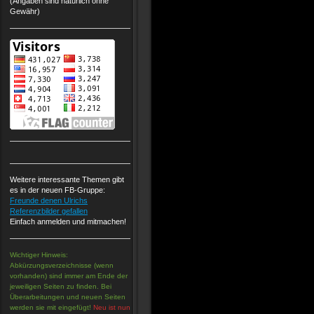
(Angaben sind natürlich ohne
Gewähr)
Weitere interessante Themen gibt
es in der neuen FB-Gruppe:
Freunde denen Ulrichs
Referenzbilder gefallen
Einfach anmelden und mitmachen!
Wichtiger Hinweis:
Abkürzungsverzeichnisse (wenn
vorhanden) sind immer am Ende der
jeweiligen Seiten zu finden. Bei
Überarbeitungen und neuen Seiten
werden sie mit eingefügt!
Neu ist nun