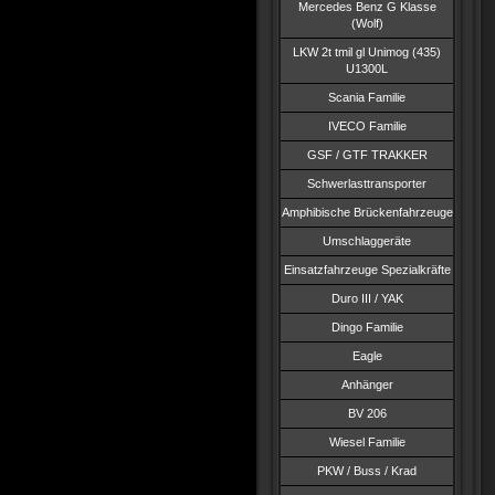
Mercedes Benz G Klasse
(Wolf)
LKW 2t tmil gl Unimog (435)
U1300L
Scania Familie
IVECO Familie
GSF / GTF TRAKKER
Schwerlasttransporter
Amphibische Brückenfahrzeuge
Umschlaggeräte
Einsatzfahrzeuge Spezialkräfte
Duro III / YAK
Dingo Familie
Eagle
Anhänger
BV 206
Wiesel Familie
PKW / Buss / Krad