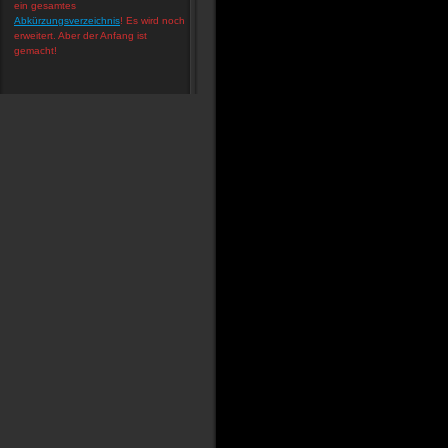
ein gesamtes
Abkürzungsverzeichnis
! Es wird noch
erweitert. Aber der Anfang ist
gemacht!