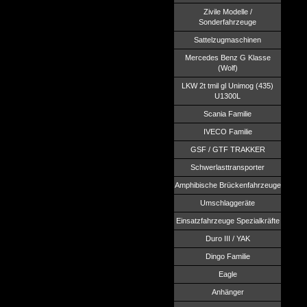
Zivile Modelle /
Sonderfahrzeuge
Sattelzugmaschinen
Mercedes Benz G Klasse
(Wolf)
LKW 2t tmil gl Unimog (435)
U1300L
Scania Familie
IVECO Familie
GSF / GTF TRAKKER
Schwerlasttransporter
Amphibische Brückenfahrzeuge
Umschlaggeräte
Einsatzfahrzeuge Spezialkräfte
Duro III / YAK
Dingo Familie
Eagle
Anhänger