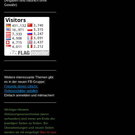
(Angaben sind natürlich ohne
Gewähr)
Weitere interessante Themen gibt
es in der neuen FB-Gruppe:
Freunde denen Ulrichs
Referenzbilder gefallen
Einfach anmelden und mitmachen!
Wichtiger Hinweis:
Abkürzungsverzeichnisse (wenn
vorhanden) sind immer am Ende der
jeweiligen Seiten zu finden. Bei
Überarbeitungen und neuen Seiten
werden sie mit eingefügt!
Neu ist nun