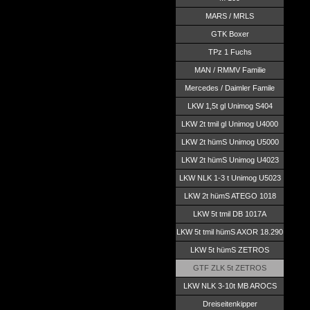
MARS / MRLS
GTK Boxer
TPz 1 Fuchs
MAN / RMMV Familie
Mercedes / Daimler Famile
LKW 1,5t gl Unimog S404
LKW 2t tmil gl Unimog U4000
LKW 2t hümS Unimog U5000
LKW 2t hümS Unimog U4023
LKW NLK 1-3 t Unimog U5023
LKW 2t hümS ATEGO 1018
LKW 5t tmil DB 1017A
LKW 5t tmil hümS AXOR 18.290
LKW 5t hümS ZETROS
GTF ZLK 5t ZETROS
LKW NLK 3-10t MB AROCS
Dreiseitenkipper