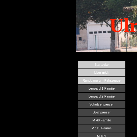
Ulr
Startseite
Über mich
Rundgang um Fahrzeuge
Leopard 1 Familie
Leopard 2 Familie
Schützenpanzer
Spähpanzer
M 48 Familie
M 113 Familie
M 109