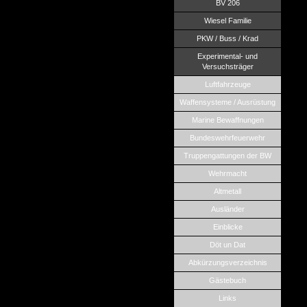
BV 206
Wiesel Familie
PKW / Buss / Krad
Experimental- und
Versuchsträger
Luftfahrzeuge
Waffensysteme / Ausrüstung
Marine Bewaffnungen
Bundeswehrfeuerwehr
Truppengattungen der BW
Wehrmacht
Altmetall
Ausländer
Einblicke
Döt un Dat
Abkürzungsverzeichnis
Gästebuch
Links