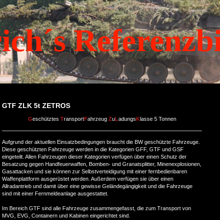
ich´s Referenzb
GTF ZLK 5t ZETROS
G
eschütztes
T
ransport
F
ahrzeug
Z
u
L
adungs
K
lasse 5 Tonnen
Aufgrund der aktuellen Einsatzbedingungen braucht die BW geschützte Fahrzeuge.
Diese geschützten Fahrzeuge werden in die Kategorien GFF, GTF und GSF
eingeteilt. Allen Fahrzeugen dieser Kategorien verfügen über einen Schutz der
Besatzung gegen Handfeuerwaffen, Bomben- und Granatsplitter, Minenexplosionen,
Gasattacken und sie können zur Selbstverteidigung mit einer fernbedienbaren
Waffenplattform ausgerüstet werden. Außerdem verfügen sie über einen
Allradantrieb und damit über eine gewisse Geländegängigkeit und die Fahrzeuge
sind mit einer Fernmeldeanlage ausgestattet.
Im Bereich GTF sind alle Fahrzeuge zusammengefasst, die zum Transport von
MVG, EVG, Containern und Kabinen eingerichtet sind.