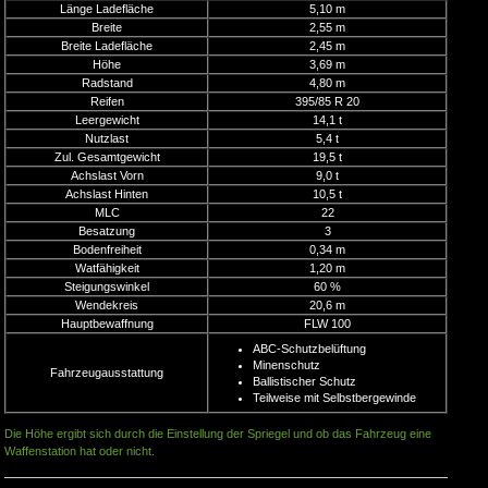
Länge Ladefläche
5,10 m
Breite
2,55 m
Breite Ladefläche
2,45 m
Höhe
3,69 m
Radstand
4,80 m
Reifen
395/85 R 20
Leergewicht
14,1 t
Nutzlast
5,4 t
Zul. Gesamtgewicht
19,5 t
Achslast Vorn
9,0 t
Achslast Hinten
10,5 t
MLC
22
Besatzung
3
Bodenfreiheit
0,34 m
Watfähigkeit
1,20 m
Steigungswinkel
60 %
Wendekreis
20,6 m
Hauptbewaffnung
FLW 100
ABC-Schutzbelüftung
Minenschutz
Fahrzeugausstattung
Ballistischer Schutz
Teilweise mit Selbstbergewinde
Die Höhe ergibt sich durch die Einstellung der Spriegel und ob das Fahrzeug eine
Waffenstation hat oder nicht.