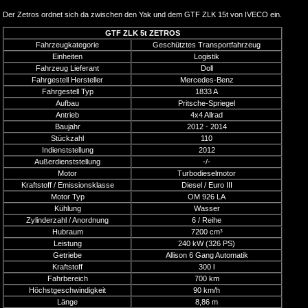
Der Zetros ordnet sich da zwischen den Yak und dem GTF ZLK 15t von IVECO ein.
GTF ZLK 5t ZETROS
Fahrzeugkategorie
Geschütztes Transportfahrzeug
Einheiten
Logistik
Fahrzeug Lieferant
Doll
Fahrgestell Hersteller
Mercedes-Benz
Fahrgestell Typ
1833 A
Aufbau
Pritsche-Spriegel
Antrieb
4x4 Allrad
Baujahr
2012 - 2014
Stückzahl
110
Indienststellung
2012
Außerdienststellung
-/-
Motor
Turbodieselmotor
Kraftstoff / Emissionsklasse
Diesel / Euro III
Motor Typ
OM 926 LA
Kühlung
Wasser
Zylinderzahl / Anordnung
6 / Reihe
Hubraum
7200 cm³
Leistung
240 kW (326 PS)
Getriebe
Allison 6 Gang Automatik
Kraftstoff
300 l
Fahrbereich
700 km
Höchstgeschwindigkeit
90 km/h
Länge
8,86 m